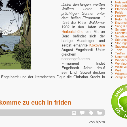
Netzwelt
„Unter den langen, weißen
Persönli
Wolken, unter der
Pfadfind
Politik
prächtigen Sonne, unter
Projekte
dem hellen Firmament…“
Reform
fährt die
Prinz Waldemar
Rezensi
Sang & 
1902 in den Hafen von
Schatte
Herbertshöhe
ein. Mit an
Schriftst
Bord befindet sich der
Sonstig
Störung
bärtige Aussteiger und
Störung
selbst ernannte
Kokovare
Student
August Engelhardt. Unter
Tanz
Treffen
gleichem
Unterne
sonnengefluteten
Wanderv
Firmament findet
Wehrjug
Weite We
Engelhardt Jahre drauf
Welt
sein End’. Soweit decken
Widerst
Engelhardt und der literarischen Figur, die Christian Kracht in
Zeitges
 komme zu euch in friden
von bjo:rn