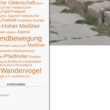
che Gildenschaft
Enno-
Erster Freideutscher
u
Fahrt
Freibund
g
sche Jugend
Freideutscher
Freiheit
Großfahrt
Gustav
g
Hoher Meißner
n
Jugend
ede
Jubiläum
endbewegung
Meißner
Lyrik
ervogel
Leipzig
Meißnerformel
eißnerfest
Pfadfinder
on
Preußen
Rußland
schnipseleien
egung
lkerschlacht
Wahrhaftigkeit
Wandervogel
gel e.V.
zwölfdreizehn
KATEGORIEN
hundert