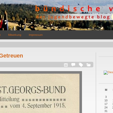
t
Mitwirkung
Impressum
Getreuen
M
3
10
17
24
31