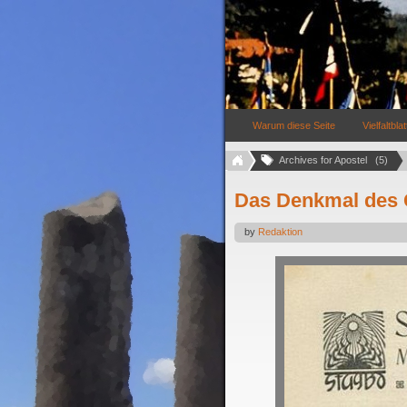
Warum diese Seite
Vielfaltblat
Archives for Apostel   (5)
Das Denkmal des 
by
Redaktion