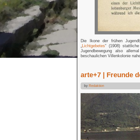
Die Ikone der frühen Jugend
„
Lichtgebetes
“ (1908) stattlic
Jugendbewegung also allemal
beschaulichen Villenkolonie nah
arte+7 | Freunde d
by
Redaktion