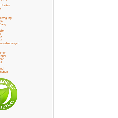
chkeiten
er
bewegung
on
Klang
n
eller
es
en
en
enverbindungen
hmer
ogel
end
lt
and
chehen