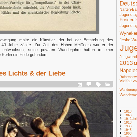
Deuts
Narten-Ba
Jugendta
Freideut
Jugendta
Wyneke
Jesko Wr
bewegung malte ein Künstler, der bei der Entstehung des
Jug
he 40 Jahre zählte. Zur Zeit des Hohen Meißners war er der
 entwachsen, seine privaten Wanderjahre hatten in einer
e Berlin ein Ende gefunden. …
Jungwand
2013
M
Napole
es Lichts & der Liebe
Reformbew
Vielfalt
Vö
Wanderung
Wandervo
1813
1848
19. Jahr
1913
1933
1945
1963
1968