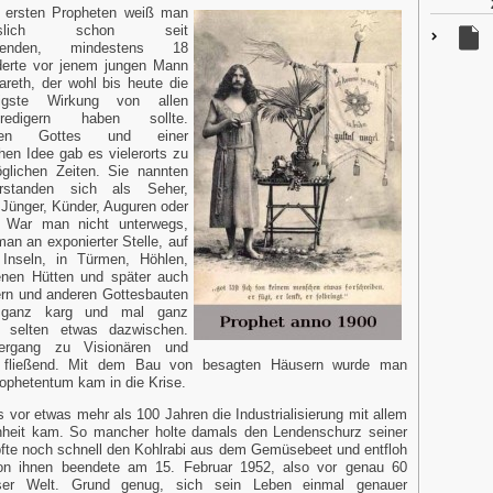
 ersten Propheten
weiß man
eislich schon seit
usenden, mindestens 18
derte vor jenem jungen Mann
reth, der wohl bis heute die
tigste Wirkung von allen
predigern haben sollte.
oten Gottes und einer
chen Idee gab es vielerorts zu
glichen Zeiten. Sie nannten
rstanden sich als Seher,
 Jünger, Künder, Auguren oder
. War man nicht unterwegs,
an an exponierter Stelle, auf
 Inseln, in Türmen, Höhlen,
enen Hütten und später auch
ern und anderen Gottesbauten
ganz karg und mal ganz
g, selten etwas dazwischen.
ergang zu Visionären und
t fließend. Mit dem Bau von besagten Häusern wurde man
ophetentum kam in die Krise.
ls vor etwas mehr als 100 Jahren die Industrialisierung mit allem
heit kam. So mancher holte damals den Lendenschurz seiner
fte noch schnell den Kohlrabi aus dem Gemüsebeet und entfloh
 von ihnen beendete am 15. Februar 1952, also vor genau 60
ser Welt. Grund genug, sich sein Leben einmal genauer