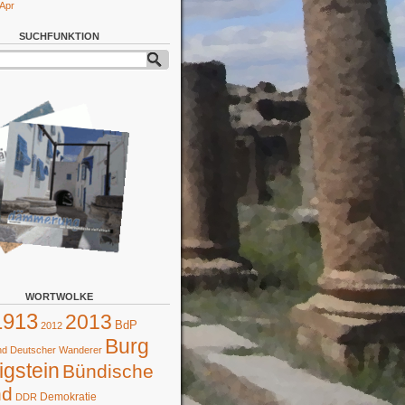
 Apr
SUCHFUNKTION
WORTWOLKE
1913
2013
BdP
2012
Burg
d Deutscher Wanderer
gstein
Bündische
nd
Demokratie
DDR