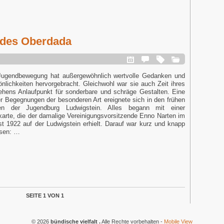
 des Oberdada
Jugendbewegung hat außergewöhnlich wertvolle Gedanken und
nlichkeiten hervorgebracht. Gleichwohl war sie auch Zeit ihres
ehens Anlaufpunkt für sonderbare und schräge Gestalten. Eine
er Begegnungen der besonderen Art ereignete sich in den frühen
en der Jugendburg Ludwigstein. Alles begann mit einer
karte, die der damalige Vereinigungsvorsitzende Enno Narten im
st 1922 auf der Ludwigstein erhielt. Darauf war kurz und knapp
esen: …
SEITE 1 VON 1
© 2026
bündische vielfalt .
Alle Rechte vorbehalten
-
Mobile View