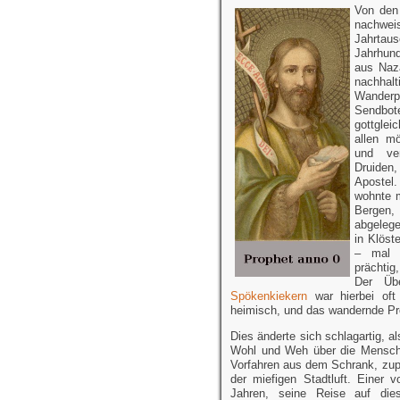
Von den
nachw
Jahrta
Jahrhun
aus Naza
nachhal
Wander
Sendb
gottglei
allen mö
und ve
Druiden,
Apostel
wohnte m
Bergen,
abgeleg
in Klöst
– mal 
prächti
Der Üb
Spökenkiekern
war hierbei of
heimisch, und das wandernde Pr
Dies änderte sich schlagartig, a
Wohl und Weh über die Mensch
Vorfahren aus dem Schrank, zup
der miefigen Stadtluft. Einer
Jahren, seine Reise auf die