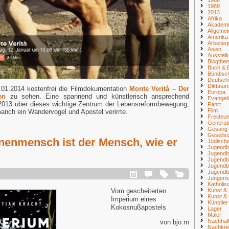
1989
2013
Afrika
Akademi
Allgemei
Amerika
Arbeiter
Asien
Ausstell
Blogthe
Buch & B
Bündisc
Deutsch
Diktatur
.01.2014 kostenfrei die Filmdokumentation
Monte Verità – Der
Europa
en
zu sehen. Eine spannend und künstlerisch ansprechend
Evangel
2013 über dieses wichtige Zentrum der Lebensreformbewegung,
Fahrt
Film
anch ein Wandervogel und Apostel verirrte.
Freideu
Generat
Gesang
Gesellsc
nenmensch ist der Mensch, wie er
Jüdisch
Jugendb
Jugendb
Jugendb
Jugendb
Jugendb
Jungens
Katholi
Kunst & 
Vom gescheiterten
Kunst & 
Imperium eines
Künstler
Kokosnußapostels
Lager
Maler
Nachhalt
von bjo:rn
Nachkri