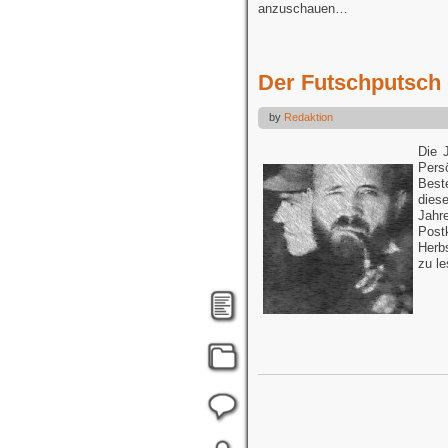
anzuschauen…
Der Futschputsch
by
Redaktion
Die 
Persö
Best
dies
Jahr
Post
Herb
zu l