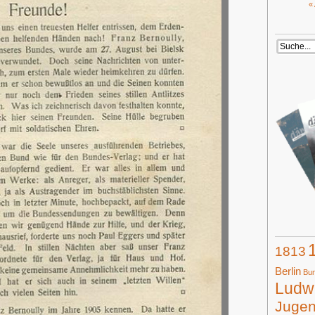
«
1813
Berlin
Bun
Ludwi
Juge