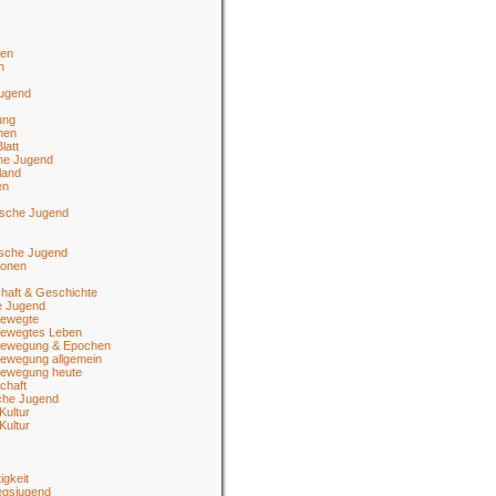
en
n
jugend
ung
men
latt
he Jugend
land
en
ische Jugend
tsche Jugend
ionen
haft & Geschichte
e Jugend
ewegte
ewegtes Leben
ewegung & Epochen
ewegung allgemein
ewegung heute
chaft
sche Jugend
Kultur
Kultur
igkeit
egsjugend