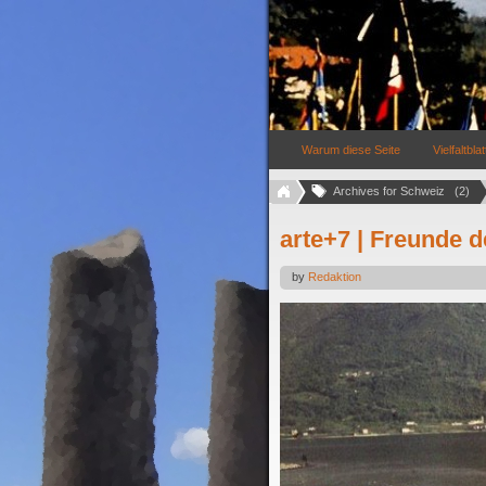
Warum diese Seite
Vielfaltblat
Archives for Schweiz   (2)
arte+7 | Freunde d
by
Redaktion