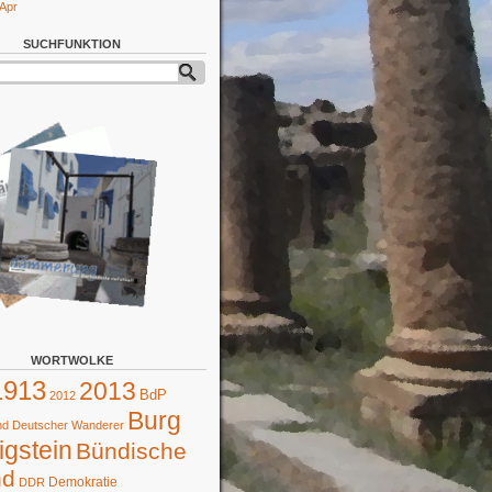
 Apr
SUCHFUNKTION
WORTWOLKE
1913
2013
BdP
2012
Burg
d Deutscher Wanderer
gstein
Bündische
nd
Demokratie
DDR