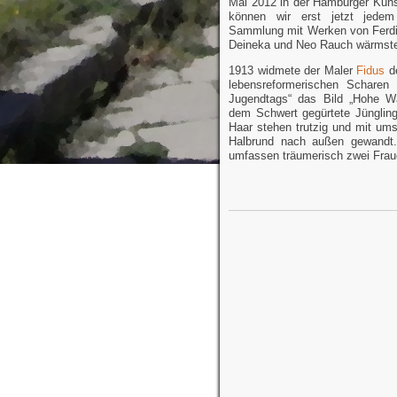
Mai 2012 in der Hamburger Kuns
können wir erst jetzt jede
Sammlung mit Werken von Ferdi
Deineka und Neo Rauch wärmste
1913 widmete der Maler
Fidus
de
lebensreformerischen Scharen 
Jugendtags“ das Bild „Hohe Wa
dem Schwert gegürtete Jünglin
Haar stehen trutzig und mit u
Halbrund nach außen gewandt
umfassen träumerisch zwei Fraue