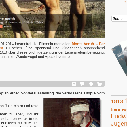
«
.01.2014 kostenfrei die Filmdokumentation
Monte Verità – Der
en
zu sehen. Eine spannend und künstlerisch ansprechend
2013 über dieses wichtige Zentrum der Lebensreformbewegung,
anch ein Wandervogel und Apostel verirrte.
gt in einer Sonderausstellung die verflossene Utopie vom
1813
on Jule, bjo:rn und rosè
Berlin
Bun
amen zu spät
,
und Ihr
Ludwi
schafften wir es in die
Juge
e nur noch bis zum 13.