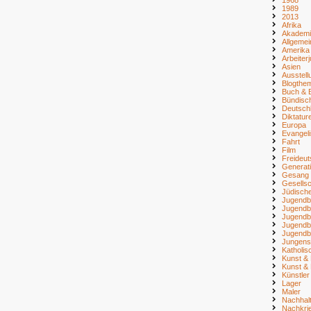
1989
2013
Afrika
Akademi
Allgemei
Amerika
Arbeiter
Asien
Ausstell
Blogthe
Buch & B
Bündisc
Deutsch
Diktatur
Europa
Evangel
Fahrt
Film
Freideu
Generat
Gesang
Gesellsc
Jüdisch
Jugendb
Jugendb
Jugendb
Jugendb
Jugendb
Jungens
Katholi
Kunst & 
Kunst & 
Künstler
Lager
Maler
Nachhalt
Nachkri