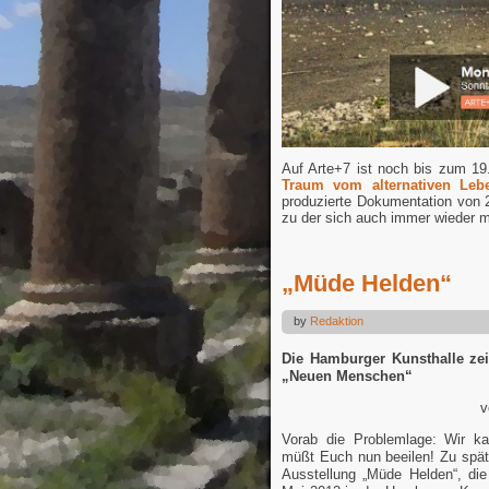
Auf Arte+7 ist noch bis zum 19
Traum vom alternativen Leb
produzierte Dokumentation von 
zu der sich auch immer wieder m
„Müde Helden“
by
Redaktion
Die Hamburger Kunsthalle zei
„Neuen Menschen“
v
Vorab die Problemlage: Wir k
müßt Euch nun beeilen! Zu spät 
Ausstellung „Müde Helden“, di