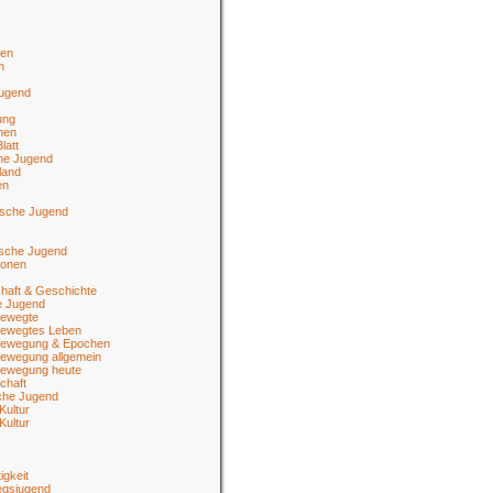
en
n
jugend
ung
men
latt
he Jugend
land
en
ische Jugend
tsche Jugend
ionen
haft & Geschichte
e Jugend
ewegte
ewegtes Leben
ewegung & Epochen
ewegung allgemein
ewegung heute
chaft
sche Jugend
Kultur
Kultur
igkeit
egsjugend