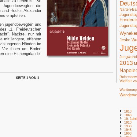
thalle zu sehen ist. So
Deuts
m Jugendbewegten die
Narten-Ba
nand Hodler, Alexander
Jugendta
ns empfehlen.
Freideut
n jugendbewegten und
Jugendta
des „1. Freideutschen
Wyneke
cht“. Nackte, nur mit
ge mit langem, offenem
Jesko Wr
mschlungenen Händen im
Jug
. Vor ihnen am Boden
n eine Eichengirlande.
Jungwand
2013
M
Napole
Reformbew
SEITE 1 VON 1
Vielfalt
Vö
Wanderung
Wandervo
1813
1848
19. Jahr
1913
1933
1945
1963
1968