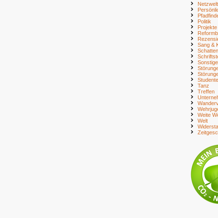
Netzwelt
Persönli
Pfadfind
Politik
Projekte
Reform
Rezensi
Sang & 
Schatte
Schriftst
Sonstig
Störung
Störung
Student
Tanz
Treffen
Unterne
Wanderv
Wehrjug
Weite We
Welt
Widerst
Zeitges