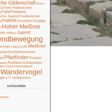
che Gildenschaft
Enno-
Erster Freideutscher
u
Fahrt
Freibund
g
sche Jugend
Freideutscher
Freiheit
Großfahrt
Gustav
g
Hoher Meißner
n
Jugend
ede
Jubiläum
endbewegung
Meißner
Lyrik
ervogel
Leipzig
Meißnerformel
eißnerfest
Pfadfinder
on
Preußen
Rußland
schnipseleien
egung
lkerschlacht
Wahrhaftigkeit
Wandervogel
gel e.V.
zwölfdreizehn
KATEGORIEN
hundert