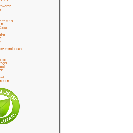
chkeiten
er
bewegung
on
Klang
n
eller
es
en
en
enverbindungen
hmer
ogel
end
lt
and
chehen