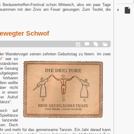
Beräunertreffen-Festival schon Mittwoch, also ein paar Tage
usammen mit den Zivis am Feuer gesungen. Zum Teufel, die
bewegter Schwof
er Wandervogel seinen zehnten Geburtstag zu feiern.
Im zwei
f“
war so
ändchen
che Gesang
aufgelegten
örbaren
ein wollte
ber nicht
 in einem
ter Aufruf
tänze“.
och auf
pieltänze
anzende
sen. Doch
ehr und mehr für das gemeinsame Tanzen. Ein Jahr darauf kann