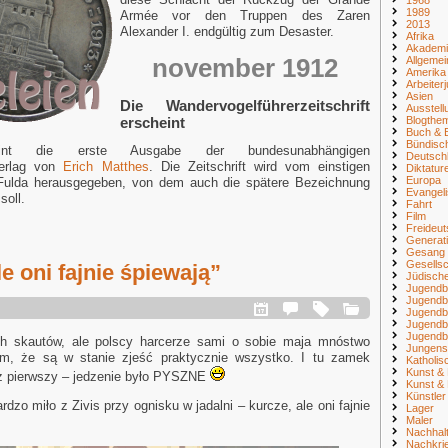
1989
Armée vor den Truppen des Zaren
2013
Alexander I. endgültig zum Desaster.
Afrika
Akademi
november 1912
Allgemei
Amerika
Arbeiter
Asien
Die Wandervogelführerzeitschrift
Ausstell
Blogthe
erscheint
Buch & B
Bündisc
int die erste Ausgabe der bundesunabhängigen
Deutsch
rlag von
Erich Matthes
. Die Zeitschrift wird vom einstigen
Diktatur
Europa
 Fulda herausgegeben, von dem auch die spätere Bezeichnung
Evangel
soll.
Fahrt
Film
Freideu
Generat
Gesang
Gesellsc
e oni fajnie śpiewają”
Jüdisch
Jugendb
Jugendb
Jugendb
Jugendb
Jugendb
ch skautów, ale polscy harcerze sami o sobie maja mnóstwo
Jungens
ym, że są w stanie zjeść praktycznie wszystko. I tu zamek
Katholi
Kunst & 
az pierwszy – jedzenie było PYSZNE
Kunst & 
Künstler
dzo miło z Zivis przy ognisku w jadalni – kurcze, ale oni fajnie
Lager
Maler
Nachhalt
Nachkri