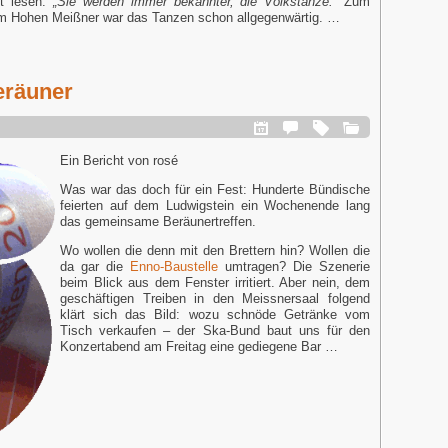
ft lesen:
„Sie werden immer bekannter, die Volkstänze.“
Zum
m Hohen Meißner war das Tanzen schon allgegenwärtig. …
eräuner
Ein Bericht von rosé
Was war das doch für ein Fest: Hunderte Bündische
feierten auf dem Ludwigstein ein Wochenende lang
das gemeinsame Beräunertreffen.
Wo wollen die denn mit den Brettern hin? Wollen die
da gar die
Enno-Baustelle
umtragen? Die
Szenerie
beim Blick aus dem Fenster irritiert. Aber nein, dem
geschäftigen
Treiben in den Meissnersaal folgend
klärt sich das Bild: wozu schnöde Getränke vom
Tisch verkaufen – der Ska-Bund baut uns für den
Konzertabend am Freitag eine gediegene Bar …