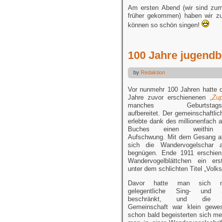
Am ersten Abend (wir sind zum 
früher gekommen) haben wir z
können so schön singen!
100 Jahre jugend
by
Redaktion
Vor nunmehr 100 Jahren hatte d
Jahre zuvor erschienenen
„Zup
manches Geburtstagsst
aufbereitet. Der gemeinschaftli
erlebte dank des millionenfach 
Buches einen weithin h
Aufschwung. Mit dem Gesang all
sich die Wandervogelschar a
begnügen. Ende 1911 erschien
Wandervogelblättchen ein ers
unter dem schlichten Titel „Volks
Davor hatte man sich n
gelegentliche Sing- und S
beschränkt, und die t
Gemeinschaft war klein gewe
schon bald begeisterten sich m