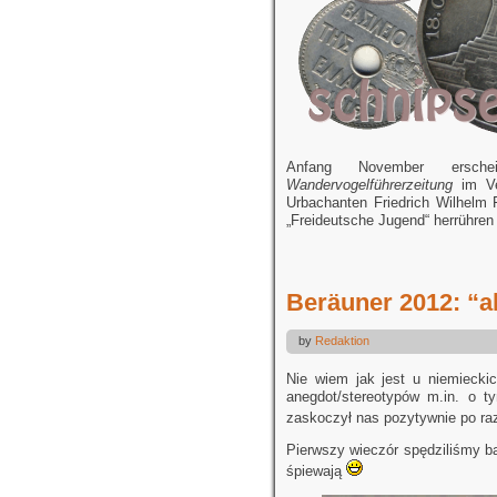
Anfang November ersche
Wandervogelführerzeitung
im Ve
Urbachanten Friedrich Wilhelm
„Freideutsche Jugend“ herrühren 
Beräuner 2012: “al
by
Redaktion
Nie wiem jak jest u niemiecki
anegdot/stereotypów m.in. o t
zaskoczył nas pozytywnie po r
Pierwszy wieczór spędziliśmy bar
śpiewają