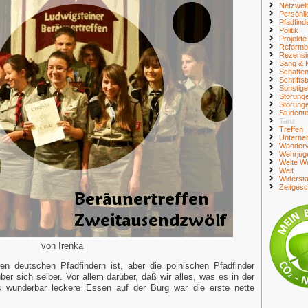
Netzwelt
Persönli
Pfadfind
Politik
Projekte
Reform
Rezensi
Sang & 
Schatte
Schriftst
Sonstig
Störung
Störung
Student
Tanz
Treffen
Unterne
Wanderv
Wehrjug
Weite We
Welt
Widerst
Zeitges
von Irenka
en deutschen Pfadfindern ist, aber die polnischen Pfadfinder
r sich selber. Vor allem darüber, daß wir alles, was es in der
 wunderbar leckere Essen auf der Burg war die erste nette