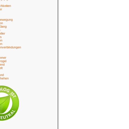
chkeiten
er
bewegung
on
Klang
n
eller
es
en
en
enverbindungen
hmer
ogel
end
lt
and
chehen