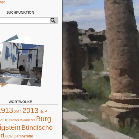
 Apr
SUCHFUNKTION
WORTWOLKE
1913
2013
BdP
2012
Burg
d Deutscher Wanderer
gstein
Bündische
nd
Demokratie
DDR