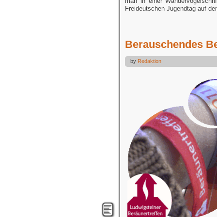
man in einer Wandervogelschri
Freideutschen Jugendtag auf de
Berauschendes B
by
Redaktion