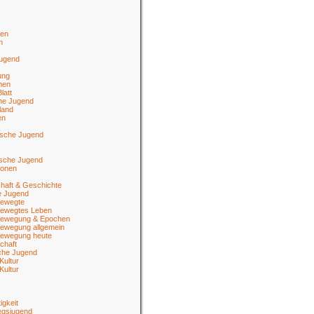
en
n
jugend
ung
men
latt
he Jugend
land
en
ische Jugend
tsche Jugend
ionen
haft & Geschichte
e Jugend
ewegte
ewegtes Leben
ewegung & Epochen
ewegung allgemein
ewegung heute
chaft
sche Jugend
Kultur
Kultur
igkeit
egsjugend