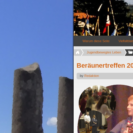
Warum diese Seite
Vielfaltblat
Jugendbewegtes Leben
Beräunertreffen 2
by
Redaktion