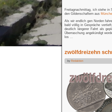
Freitagnachmittag, ich stehe in
den Gildenschaftern aus
Münch
Als wir endlich gen Norden fahr
bald völlig in Gespräche vertie
deutlich längerer Fahrt als ge
Überraschung angekündigt word
los …
zwölfdreizehn sch
by
Redaktion