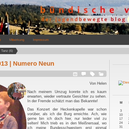
t
Mitwirkung
Impressum
Tanz (6)
013 | Numero Neun
Von Helen
Nach meinem Umzug konnte ich es kaum
erwarten, wieder vertraute Gesichter zu sehen.
In der Fremde schätzt man das Bekannte!
M
Das Konzert der Heckenkapelle war schon
3
vorüber, als ich die Burg erreichte. Ach, wie
10
gerne bin ich doch hier, nur leider viel zu
17
selten! Mich trieb es in den Meißnersaal, wo
24
31
ich meine Bundesschwestern erst einmal