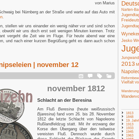
Deuts
von Marius
Narten-Ba
 Schwaig bei Nürnberg an der Straße und warte auf das Auto mit
Jugendta
en
.
Freideut
Jugendta
en, stellen wir uns einander ein wenig näher vor und sind schon
ft, obwohl wir uns doch erst seit wenigen Minuten kennen. Trotz
Wyneke
plant vergeht die Zeit wie im Fluge. Für heute abend war eine
Jesko Wr
en, und nach einer kurzen Begrüßung geht es dann auch schon
Jug
Jungwand
2013
nipseleien | november 12
M
Napole
Reformbew
Vielfalt
Vö
november 1812
Wanderung
Wandervo
Schlacht an der Beresina
Am Fluß
Beresina
(heute weißrussisch
1813
Bjaresina
) fand vom 26. bis 28. November
1848
1812 die letzte Schlacht von Napoleons
19. Jahr
Rußlandfeldzug statt. Mit ihr erzwang der
1913
1933
Korse den Übergang über den teilweise
1945
vereisten Fluß. Dennoch wurde durch
1963
diese Schlacht der Rückzug der Grande
1968