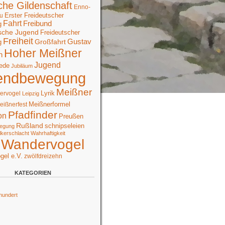
che Gildenschaft
Enno-
Erster Freideutscher
u
Fahrt
Freibund
g
sche Jugend
Freideutscher
Freiheit
Großfahrt
Gustav
g
Hoher Meißner
n
Jugend
ede
Jubiläum
endbewegung
Meißner
Lyrik
ervogel
Leipzig
Meißnerformel
eißnerfest
Pfadfinder
on
Preußen
Rußland
schnipseleien
egung
lkerschlacht
Wahrhaftigkeit
Wandervogel
gel e.V.
zwölfdreizehn
KATEGORIEN
hundert