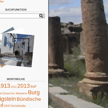
 Apr
SUCHFUNKTION
WORTWOLKE
1913
2013
BdP
2012
Burg
d Deutscher Wanderer
gstein
Bündische
nd
Demokratie
DDR