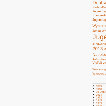
Deuts
Narten-Ba
Jugendta
Freideut
Jugendta
Wyneke
Jesko Wr
Jug
Jungwand
2013
M
Napole
Reformbew
Vielfalt
Vö
Wanderung
Wandervo
1813
1848
19. Jahr
1913
1933
1945
1963
1968