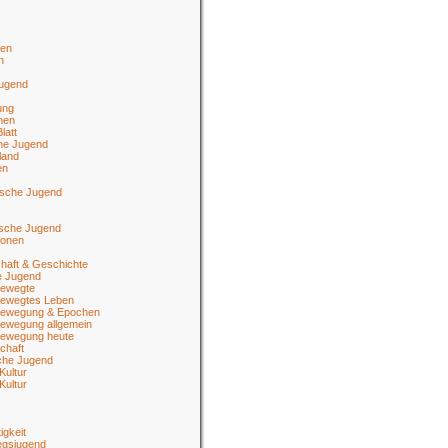
en
n
jugend
ung
men
latt
he Jugend
land
en
ische Jugend
tsche Jugend
ionen
haft & Geschichte
e Jugend
ewegte
ewegtes Leben
ewegung & Epochen
ewegung allgemein
ewegung heute
chaft
sche Jugend
Kultur
Kultur
igkeit
egsjugend