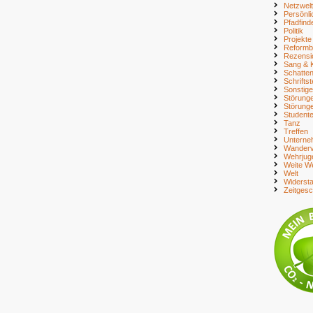
Netzwelt
Persönli
Pfadfind
Politik
Projekte
Reform
Rezensi
Sang & 
Schatte
Schriftst
Sonstig
Störung
Störung
Student
Tanz
Treffen
Unterne
Wanderv
Wehrjug
Weite We
Welt
Widerst
Zeitges