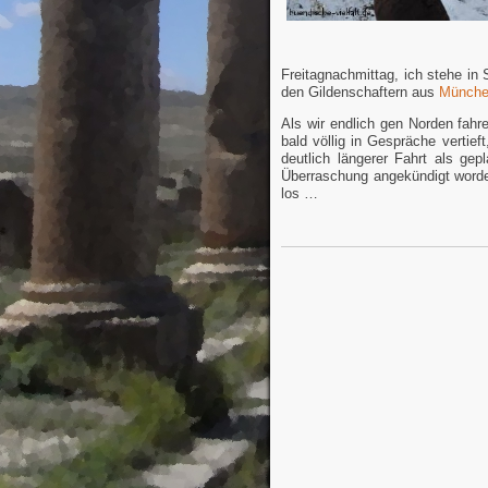
Freitagnachmittag, ich stehe in
den Gildenschaftern aus
Münch
Als wir endlich gen Norden fahr
bald völlig in Gespräche vertie
deutlich längerer Fahrt als ge
Überraschung angekündigt word
los …