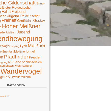
che Gildenschaft
Enno-
Erster Freideutscher
u
Fahrt
Freibund
g
sche Jugend
Freideutscher
Freiheit
Großfahrt
Gustav
g
Hoher Meißner
n
Jugend
ede
Jubiläum
endbewegung
Meißner
Lyrik
ervogel
Leipzig
Meißnerformel
eißnerfest
Pfadfinder
on
Preußen
Rußland
schnipseleien
egung
lkerschlacht
Wahrhaftigkeit
Wandervogel
gel e.V.
zwölfdreizehn
KATEGORIEN
hundert