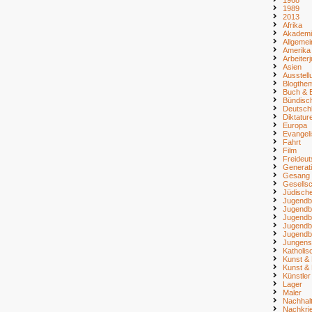
1989
2013
Afrika
Akademi
Allgemei
Amerika
Arbeiter
Asien
Ausstell
Blogthe
Buch & B
Bündisc
Deutsch
Diktatur
Europa
Evangel
Fahrt
Film
Freideu
Generat
Gesang
Gesellsc
Jüdisch
Jugendb
Jugendb
Jugendb
Jugendb
Jugendb
Jungens
Katholi
Kunst & 
Kunst & 
Künstler
Lager
Maler
Nachhalt
Nachkri