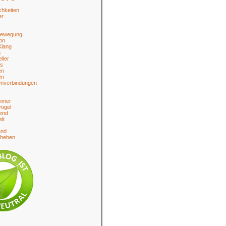
chkeiten
er
bewegung
on
Klang
n
eller
es
en
en
enverbindungen
hmer
ogel
end
lt
and
chehen