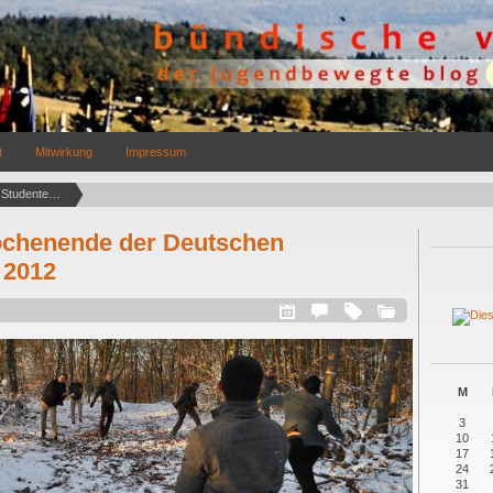
t
Mitwirkung
Impressum
Archives for Jugendbewegte Studenten   (1)
chenende der Deutschen
 2012
M
3
10
17
24
31