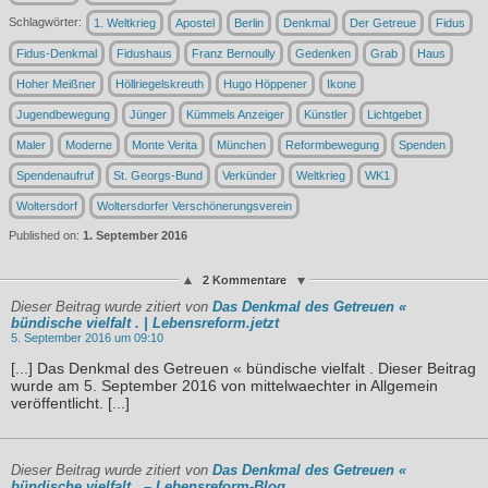
Schlagwörter:
1. Weltkrieg
Apostel
Berlin
Denkmal
Der Getreue
Fidus
Fidus-Denkmal
Fidushaus
Franz Bernoully
Gedenken
Grab
Haus
Hoher Meißner
Höllriegelskreuth
Hugo Höppener
Ikone
Jugendbewegung
Jünger
Kümmels Anzeiger
Künstler
Lichtgebet
Maler
Moderne
Monte Verita
München
Reformbewegung
Spenden
Spendenaufruf
St. Georgs-Bund
Verkünder
Weltkrieg
WK1
Woltersdorf
Woltersdorfer Verschönerungsverein
Published on:
1. September 2016
2 Kommentare
Dieser Beitrag wurde zitiert von
Das Denkmal des Getreuen «
bündische vielfalt . | Lebensreform.jetzt
5. September 2016 um 09:10
[...] Das Denkmal des Getreuen « bündische vielfalt . Dieser Beitrag
wurde am 5. September 2016 von mittelwaechter in Allgemein
veröffentlicht. [...]
Dieser Beitrag wurde zitiert von
Das Denkmal des Getreuen «
bündische vielfalt . – Lebensreform-Blog