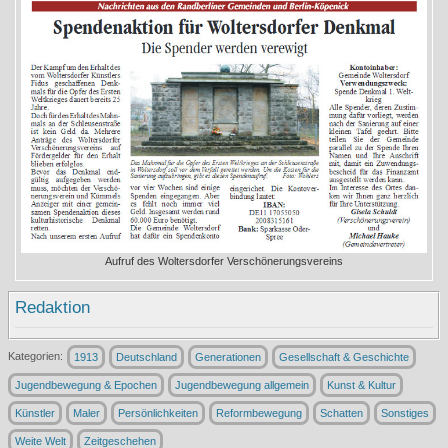
Aufruf des Woltersdorfer Verschönerungsvereins
Redaktion
Kategorien:
1913
Deutschland
Generationen
Gesellschaft & Geschichte
Jugendbewegung & Epochen
Jugendbewegung allgemein
Kunst & Kultur
Künstler
Maler
Persönlichkeiten
Reformbewegung
Schatten
Sonstiges
Weite Welt
Zeitgeschehen