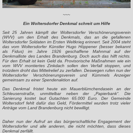
~~~
Ein Woltersdorfer Denkmal schreit um Hilfe
Seit 25 Jahren kämpft der Woltersdorfer Verschönerungsverein
(WVV) um den Erhalt des Denkmals, das an die gefallenen
Woltersdorfer Soldaten im Ersten Weltkrieg erinnert. Seit 2004 steht
das vom Woltersdorfer Künstler Hugo Höppener (besser bekannt
als Fidus) im Jahre 1926 geschaffene Mahnmal auf der
Denkmalliste des Landes Brandenburg. Doch auch das hilft nichts.
Für den Erhalt ist kein Geld da. Provisorische Maßnahmen wie ein
vom WVV montiertes Zinkdach sollen den Verfall stoppen, und
trotzdem droht das Mittelrelief zu zerfallen. Deswegen rufen nun der
Woltersdorfer Verschönerungsverein und Kümmels Anzeiger
gemeinsam zu einer Spendenaktion auf.
Das Denkmal fristet heute ein Mauerblümchendasein an der
Schleusenstraße, unmittelbar neben der „Papierbank“. Die
Sanierung kostet laut Gutachten 65.000 Euro. Der Gemeinde
Woltersdorf fehlt dafür das Geld, Fördermittel wurden trotz vieler
Anträge vom Land Brandenburg nicht bewilligt.
Daher nun der Aufruf an das bürgerschaftliche Engagement der
Woltersdorfer und alle anderen, die nicht möchten, dass dieses
Denkmal zerfällt.