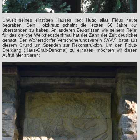
Unweit seines einstigen Hauses liegt Hugo alias Fidus heute
begraben. Sein Holzkreuz scheint die letzten 60 Jahre gut
überstanden zu haben. An anderen Zeugnissen wie seinem Relief
für das örtliche Weltkriegsdenkmal hat der Zahn der Zeit deutlicher
genagt. Der Woltersdorfer Verschönerungsverein (WVV) bittet aus
diesem Grund um Spenden zur Rekonstruktion. Um den Fidus-
Dreiklang (Haus-Grab-Denkmal) zu erhalten, möchten wir diesen
Aufruf hier zitieren: