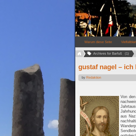
Warum diese Seite
Vielfaltblat
Archives for Barfuß   (1)
gustaf nagel – ich
by
Redaktion
Von den
nachw
Jahrta
Jahrhun
aus Naza
nachhal
Wander
Sendb
gottglei