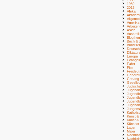
1989
2013
Afrika
Akademi
Allgemei
Amerika
Arbeiter
Asien
Ausstell
Blogthe
Buch & B
Bündisc
Deutsch
Diktatur
Europa
Evangel
Fahrt
Film
Freideu
Generat
Gesang
Gesellsc
Jüdisch
Jugendb
Jugendb
Jugendb
Jugendb
Jugendb
Jungens
Katholi
Kunst & 
Kunst & 
Künstler
Lager
Maler
Nachhalt
Nachkri