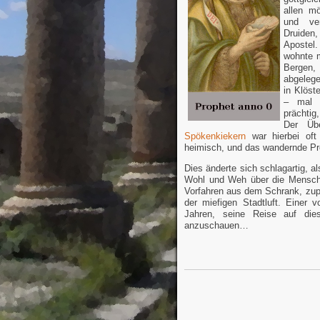
allen mö
und ve
Druiden,
Apostel
wohnte m
Bergen,
abgeleg
in Klöst
– mal 
prächti
Der Üb
Spökenkiekern
war hierbei of
heimisch, und das wandernde Pr
Dies änderte sich schlagartig, a
Wohl und Weh über die Mensch
Vorfahren aus dem Schrank, zup
der miefigen Stadtluft. Einer
Jahren, seine Reise auf die
anzuschauen…