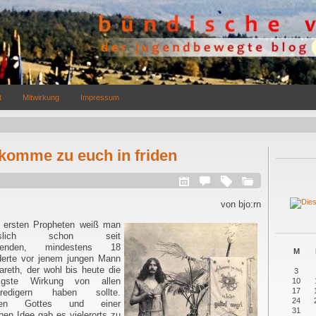
t
Mitwirkung
Impressum
 komme zu euch in friden
von bjo:rn
 ersten Propheten
weiß man
eislich schon seit
usenden, mindestens 18
M
derte vor jenem jungen Mann
reth, der wohl bis heute die
3
tigste Wirkung von allen
10
17
predigern haben sollte.
24
oten Gottes und einer
31
chen Idee gab es vielerorts zu