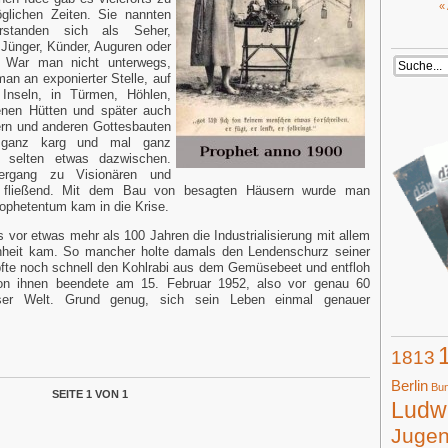
«
glichen Zeiten. Sie nannten
rstanden sich als Seher,
 Jünger, Künder, Auguren oder
. War man nicht unterwegs,
an an exponierter Stelle, auf
 Inseln, in Türmen, Höhlen,
enen Hütten und später auch
ern und anderen Gottesbauten
ganz karg und mal ganz
g, selten etwas dazwischen.
ergang zu Visionären und
t fließend. Mit dem Bau von besagten Häusern wurde man
ophetentum kam in die Krise.
ls vor etwas mehr als 100 Jahren die Industrialisierung mit allem
heit kam. So mancher holte damals den Lendenschurz seiner
fte noch schnell den Kohlrabi aus dem Gemüsebeet und entfloh
 von ihnen beendete am 15. Februar 1952, also vor genau 60
ser Welt. Grund genug, sich sein Leben einmal genauer
1813
Berlin
Bun
SEITE 1 VON 1
Ludwi
Juge