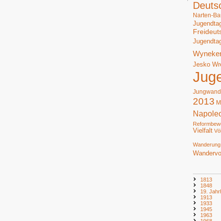
Deuts
Narten-Ba
Jugendta
Freideut
Jugendta
Wyneke
Jesko Wr
Jug
Jungwand
2013
M
Napole
Reformbew
Vielfalt
Vö
Wanderung
Wandervo
1813
1848
19. Jahr
1913
1933
1945
1963
1968