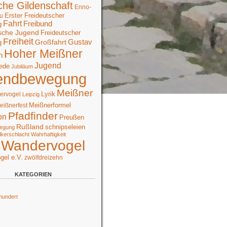
che Gildenschaft
Enno-
Erster Freideutscher
u
Fahrt
Freibund
g
sche Jugend
Freideutscher
Freiheit
Großfahrt
Gustav
g
Hoher Meißner
n
Jugend
ede
Jubiläum
endbewegung
Meißner
Lyrik
ervogel
Leipzig
Meißnerformel
eißnerfest
Pfadfinder
on
Preußen
Rußland
schnipseleien
egung
lkerschlacht
Wahrhaftigkeit
Wandervogel
gel e.V.
zwölfdreizehn
KATEGORIEN
hundert