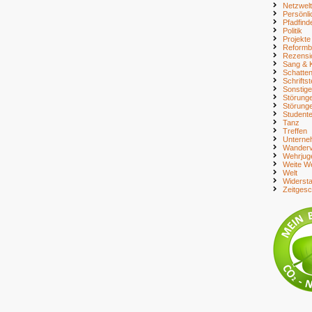
Netzwelt
Persönli
Pfadfind
Politik
Projekte
Reform
Rezensi
Sang & 
Schatte
Schriftst
Sonstig
Störung
Störung
Student
Tanz
Treffen
Unterne
Wanderv
Wehrjug
Weite We
Welt
Widerst
Zeitges