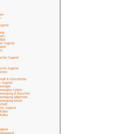
en
n
jugend
ung
men
latt
he Jugend
land
en
ische Jugend
tsche Jugend
ionen
haft & Geschichte
e Jugend
ewegte
ewegtes Leben
ewegung & Epochen
ewegung allgemein
ewegung heute
chaft
sche Jugend
Kultur
Kultur
igkeit
egsjugend