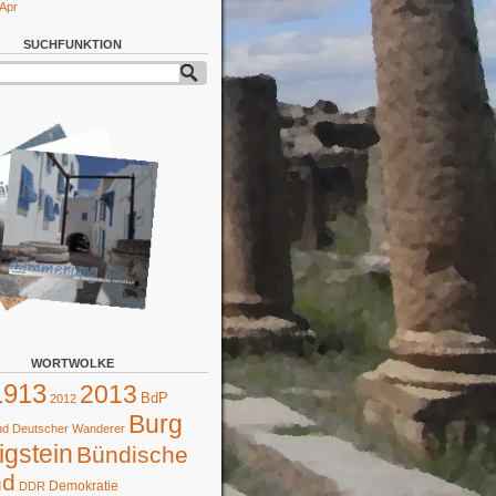
 Apr
SUCHFUNKTION
WORTWOLKE
1913
2013
BdP
2012
Burg
d Deutscher Wanderer
gstein
Bündische
nd
Demokratie
DDR