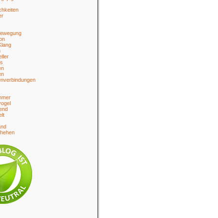
chkeiten
er
bewegung
on
Klang
n
eller
es
en
en
enverbindungen
hmer
ogel
end
lt
and
chehen