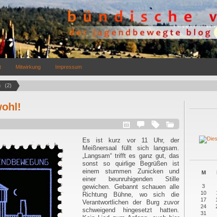
t
Mitwirkung
Impressum
  (2)
ohl!
Es ist kurz vor 11 Uhr, der
Meißnersaal füllt sich langsam.
„Langsam“ trifft es ganz gut, das
sonst so quirlige Begrüßen ist
einem stummen Zunicken und
M
einer beunruhigenden Stille
gewichen. Gebannt schauen alle
3
10
Richtung Bühne, wo sich die
17
Verantwortlichen der Burg zuvor
24
schweigend hingesetzt hatten.
31