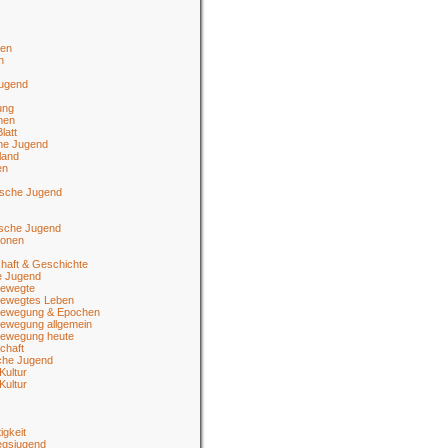
en
n
jugend
ung
men
latt
he Jugend
land
en
ische Jugend
tsche Jugend
ionen
haft & Geschichte
e Jugend
ewegte
ewegtes Leben
ewegung & Epochen
ewegung allgemein
ewegung heute
chaft
sche Jugend
Kultur
Kultur
igkeit
egsjugend