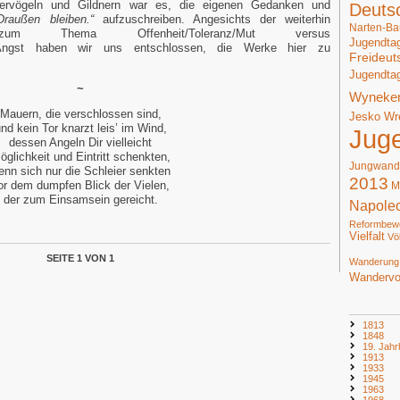
dervögeln und Gildnern war es, die eigenen Gedanken und
Deuts
Draußen bleiben.“
aufzuschreiben. Angesichts der weiterhin
Narten-Ba
um Thema Offenheit/Toleranz/Mut versus
Jugendta
g/Angst haben wir uns entschlossen, die Werke hier zu
Freideut
Jugendta
~
Wyneke
Mauern, die verschlossen sind,
Jesko Wr
nd kein Tor knarzt leis’ im Wind,
Jug
dessen Angeln Dir vielleicht
öglichkeit und Eintritt schenkten,
Jungwand
enn sich nur die Schleier senkten
2013
or dem dumpfen Blick der Vielen,
M
der zum Einsamsein gereicht.
Napole
Reformbew
Vielfalt
Vö
SEITE 1 VON 1
Wanderung
Wandervo
1813
1848
19. Jahr
1913
1933
1945
1963
1968