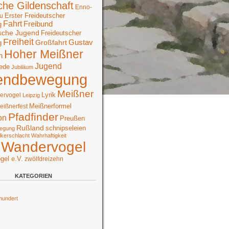
che Gildenschaft
Enno-
Erster Freideutscher
u
Fahrt
Freibund
g
sche Jugend
Freideutscher
Freiheit
Großfahrt
Gustav
g
Hoher Meißner
n
Jugend
ede
Jubiläum
endbewegung
Meißner
Lyrik
ervogel
Leipzig
Meißnerformel
eißnerfest
Pfadfinder
on
Preußen
Rußland
schnipseleien
egung
lkerschlacht
Wahrhaftigkeit
Wandervogel
gel e.V.
zwölfdreizehn
KATEGORIEN
hundert