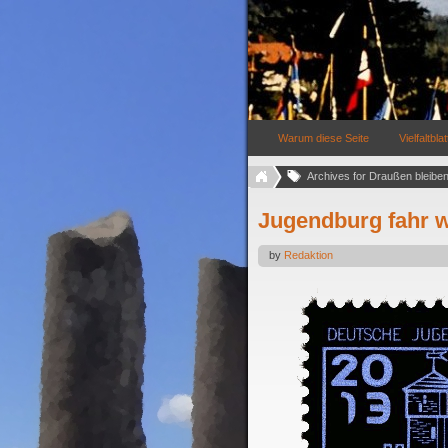
Warum diese Seite
Vielfaltblat
Archives for Draußen bleiben 
Jugendburg fahr w
by
Redaktion