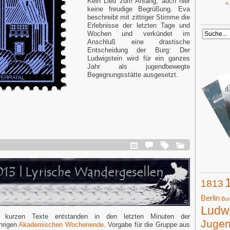
Kein Lied zum Anfang, auch hier
«
keine freudige Begrüßung. Eva
beschreibt mit zittriger Stimme die
Erlebnisse der letzten Tage und
Wochen und verkündet im
Anschluß eine drastische
Entscheidung der Burg: Der
Ludwigstein wird für ein ganzes
Jahr als jugendbewegte
Begegnungsstätte ausgesetzt.
1813
Berlin
Bun
Ludwi
 kurzen Texte entstanden in den letzten Minuten der
Juge
hrigen
Akademischen Wochenende
. Vorgabe für die Gruppe aus