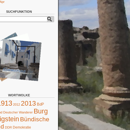
 Apr
SUCHFUNKTION
WORTWOLKE
1913
2013
BdP
2012
Burg
d Deutscher Wanderer
gstein
Bündische
nd
Demokratie
DDR