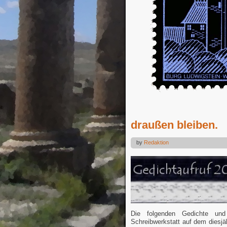
draußen bleiben.
by
Redaktion
Die folgenden Gedichte und
Schreibwerkstatt auf dem diesjä