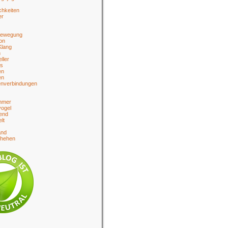
chkeiten
er
bewegung
on
Klang
n
eller
es
en
en
enverbindungen
hmer
ogel
end
lt
and
chehen