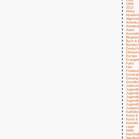
1989
2013
Afrika
Akademi
Allgemei
Amerika
Arbeiter
Asien
Ausstell
Blogthe
Buch & B
Bündisc
Deutsch
Diktatur
Europa
Evangel
Fahrt
Film
Freideu
Generat
Gesang
Gesellsc
Jüdisch
Jugendb
Jugendb
Jugendb
Jugendb
Jugendb
Jungens
Katholi
Kunst & 
Kunst & 
Künstler
Lager
Maler
Nachhalt
Nachkri