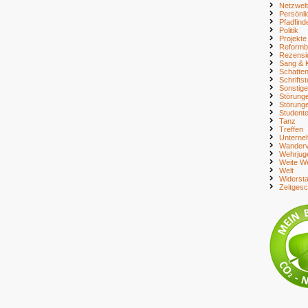
Netzwelt
Persönli
Pfadfind
Politik
Projekte
Reform
Rezensi
Sang & 
Schatte
Schriftst
Sonstig
Störung
Störung
Student
Tanz
Treffen
Unterne
Wanderv
Wehrjug
Weite We
Welt
Widerst
Zeitges