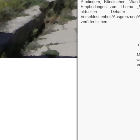
Pfadindern, Bündischen, Wan
Empfindungen zum Thema:
„
aktuellen Debatte z
Verschlossenheit/Ausgrenzun
veröffentlichen.
u
M
w
v