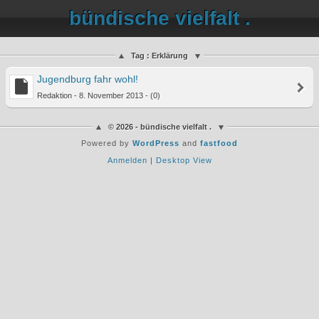
bündische vielfalt .
Tag : Erklärung
Jugendburg fahr wohl!
Redaktion - 8. November 2013 - (0)
© 2026 - bündische vielfalt .
Powered by
WordPress
and
fastfood
Anmelden
|
Desktop View