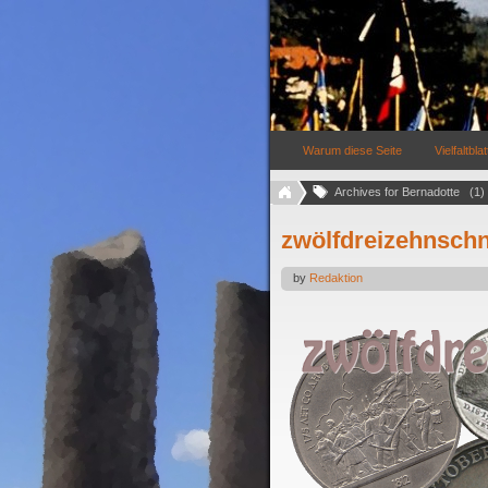
Warum diese Seite
Vielfaltblat
Archives for Bernadotte   (1)
zwölfdreizehnschni
by
Redaktion