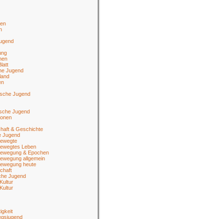
en
n
jugend
ung
men
latt
he Jugend
land
en
ische Jugend
tsche Jugend
ionen
haft & Geschichte
e Jugend
ewegte
ewegtes Leben
ewegung & Epochen
ewegung allgemein
ewegung heute
chaft
sche Jugend
Kultur
Kultur
igkeit
egsjugend