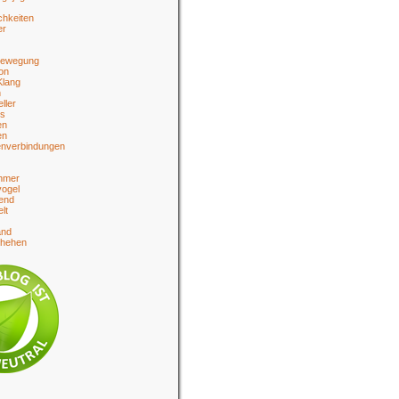
chkeiten
er
bewegung
on
Klang
n
eller
es
en
en
enverbindungen
hmer
ogel
end
lt
and
chehen