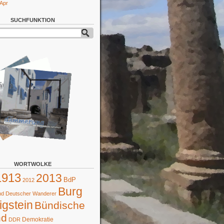
 Apr
SUCHFUNKTION
WORTWOLKE
1913
2013
BdP
2012
Burg
d Deutscher Wanderer
gstein
Bündische
nd
Demokratie
DDR