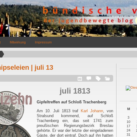
t
Mitwirkung
Impressum
pseleien | juli 13
juli 1813
Gipfeltreffen auf Schloß Trachenberg
M
Am 10. Juli 1813 traf
Karl Johann
, von
Stralsund kommend, auf Schloß
3
Trachenberg ein, das seit 1741 zum
10
preußischen Regierungsbezirk Breslau
17
gehörte. Er war der letzte der eingeladenen
24
31
Gäste, der dort eintraf. Doch auf ihn hatten