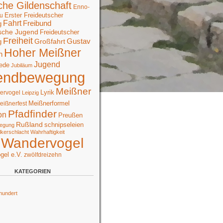
che Gildenschaft
Enno-
Erster Freideutscher
u
Fahrt
Freibund
g
sche Jugend
Freideutscher
Freiheit
Großfahrt
Gustav
g
Hoher Meißner
n
Jugend
ede
Jubiläum
endbewegung
Meißner
Lyrik
ervogel
Leipzig
Meißnerformel
eißnerfest
Pfadfinder
on
Preußen
Rußland
schnipseleien
egung
lkerschlacht
Wahrhaftigkeit
Wandervogel
gel e.V.
zwölfdreizehn
KATEGORIEN
hundert