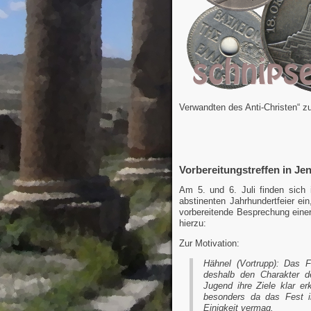
Verwandten des Anti-Christen“ zu
Vorbereitungstreffen in Je
Am 5. und 6. Juli finden sich i
abstinenten Jahrhundertfeier e
vorbereitende Besprechung einer
hierzu:
Zur Motivation:
Hähnel (Vortrupp): Das F
deshalb den Charakter d
Jugend ihre Ziele klar er
besonders da das Fest in
Einigkeit vermag.