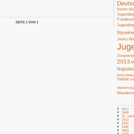
Deuts
Narten-Ba
Jugendta
Freideut
SEITE 1 VON 1
Jugendta
Wyneke
Jesko Wr
Jug
Jungwand
2013
M
Napole
Reformbew
Vielfalt
Vö
Wanderung
Wandervo
1813
1848
19. Jahr
1913
1933
1945
1963
1968