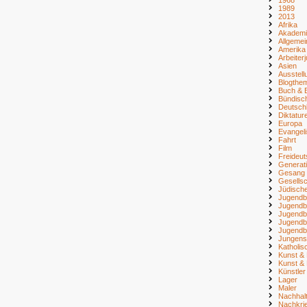
1989
2013
Afrika
Akademi
Allgemei
Amerika
Arbeiter
Asien
Ausstell
Blogthe
Buch & B
Bündisc
Deutsch
Diktatur
Europa
Evangel
Fahrt
Film
Freideu
Generat
Gesang
Gesellsc
Jüdisch
Jugendb
Jugendb
Jugendb
Jugendb
Jugendb
Jungens
Katholi
Kunst & 
Kunst & 
Künstler
Lager
Maler
Nachhalt
Nachkri