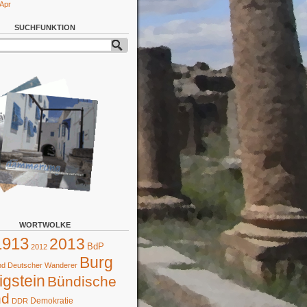
 Apr
SUCHFUNKTION
WORTWOLKE
1913
2013
BdP
2012
Burg
d Deutscher Wanderer
gstein
Bündische
nd
Demokratie
DDR