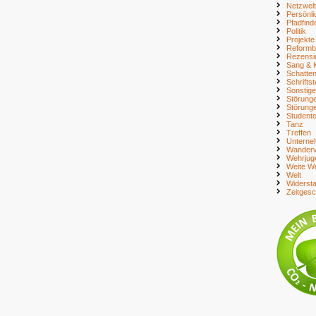
Netzwelt
Persönli
Pfadfind
Politik
Projekte
Reform
Rezensi
Sang & 
Schatte
Schriftst
Sonstig
Störung
Störung
Student
Tanz
Treffen
Unterne
Wanderv
Wehrjug
Weite We
Welt
Widerst
Zeitges