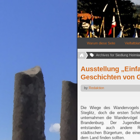
Warum diese Seite
Vielfaltblat
Archives for Siedlung Heimlan
Ausstellung „Einfa
Geschichten von 
by
Redaktion
Die Wiege des Wandervogels l
Steglitz, doch die ersten Schr
unternahmen die Wandervögel
Brandenburg. Der Jugendbe
entstanden auch andere R
städtischen Bürgertum, die ei
dem Land finden sollten.