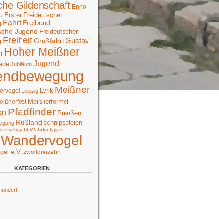
che Gildenschaft
Enno-
Erster Freideutscher
u
Fahrt
Freibund
g
sche Jugend
Freideutscher
Freiheit
Großfahrt
Gustav
g
Hoher Meißner
n
Jugend
ede
Jubiläum
endbewegung
Meißner
Lyrik
ervogel
Leipzig
Meißnerformel
eißnerfest
Pfadfinder
on
Preußen
Rußland
schnipseleien
egung
lkerschlacht
Wahrhaftigkeit
Wandervogel
gel e.V.
zwölfdreizehn
KATEGORIEN
hundert