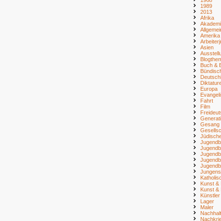
1989
2013
Afrika
Akademi
Allgemei
Amerika
Arbeiter
Asien
Ausstell
Blogthe
Buch & B
Bündisc
Deutsch
Diktatur
Europa
Evangel
Fahrt
Film
Freideu
Generat
Gesang
Gesellsc
Jüdisch
Jugendb
Jugendb
Jugendb
Jugendb
Jugendb
Jungens
Katholi
Kunst & 
Kunst & 
Künstler
Lager
Maler
Nachhalt
Nachkri