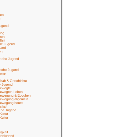
en
n
jugend
ung
men
latt
he Jugend
land
en
ische Jugend
tsche Jugend
ionen
haft & Geschichte
e Jugend
ewegte
ewegtes Leben
ewegung & Epochen
ewegung allgemein
ewegung heute
chaft
sche Jugend
Kultur
Kultur
igkeit
egsjugend