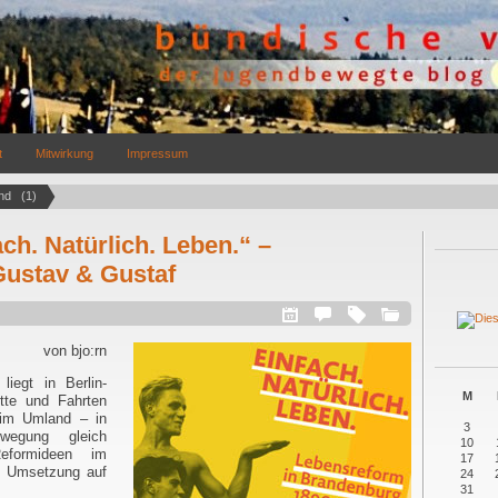
t
Mitwirkung
Impressum
d   (1)
ch. Natürlich. Leben.“ –
Gustav & Gustaf
von bjo:rn
iegt in Berlin-
M
itte und Fahrten
 im Umland – in
3
wegung gleich
10
eformideen im
17
ne Umsetzung auf
24
31