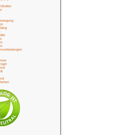
chkeiten
er
bewegung
on
Klang
n
eller
es
en
en
enverbindungen
hmer
ogel
end
lt
and
chehen