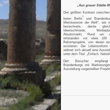
„Aus grauer Städte 
Den größten Kontrast zwischen
1
boten Berlin
und Brandenbu
Mietskaserne der Welt“
, wie 
bezeichnete, diente glei
Ideenschmiede, Werbep
Absatzmarkt. Rund um di
entstanden vor etwa 100 J
Reformprojekte, von denen ei
existieren. Der Lebensreform
widmet sich aktuell eine Ausste
unter dem Titel.
„Einfach. Natürl
Den Besucher empfängt
Brandenburgs mit Markierungen
Ausstellung vorgestellten Projek