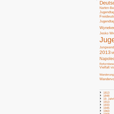
Deuts
Narten-Ba
Jugendta
Freideut
Jugendta
Wyneke
Jesko Wr
Jug
Jungwand
2013
M
Napole
Reformbew
Vielfalt
Vö
Wanderung
Wandervo
1813
1848
19. Jahr
1913
1933
1945
1963
1968