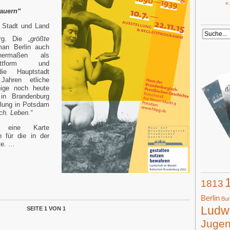
«
Mauern“
 Stadt und Land
rg. Die
„größte
man Berlin auch
chermaßen als
lattform und
e Hauptstadt
ahren etliche
nige noch heute
 in Brandenburg
llung in Potsdam
ich. Leben.“
 eine Karte
 für die in der
te. …
1813
Berlin
Bun
Ludwi
SEITE 1 VON 1
Juge