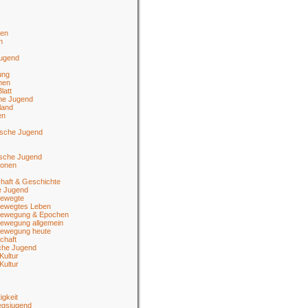
en
n
jugend
ung
men
latt
he Jugend
land
en
ische Jugend
tsche Jugend
ionen
haft & Geschichte
e Jugend
ewegte
ewegtes Leben
ewegung & Epochen
ewegung allgemein
ewegung heute
chaft
sche Jugend
Kultur
Kultur
igkeit
egsjugend