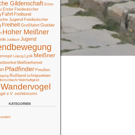
che Gildenschaft
Enno-
Erster Freideutscher
u
Fahrt
Freibund
g
sche Jugend
Freideutscher
Freiheit
Großfahrt
Gustav
g
Hoher Meißner
n
Jugend
ede
Jubiläum
endbewegung
Meißner
Lyrik
ervogel
Leipzig
Meißnerformel
eißnerfest
Pfadfinder
on
Preußen
Rußland
schnipseleien
egung
lkerschlacht
Wahrhaftigkeit
Wandervogel
gel e.V.
zwölfdreizehn
KATEGORIEN
hundert