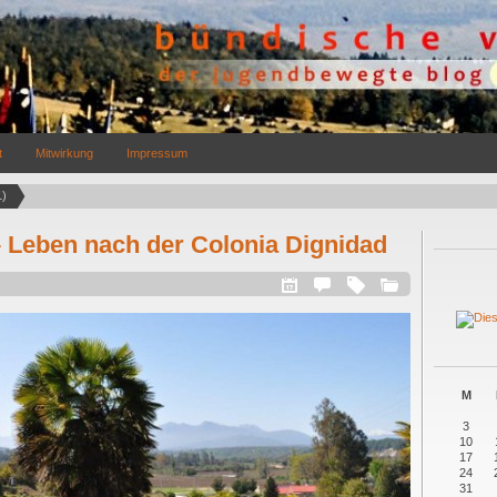
t
Mitwirkung
Impressum
1)
 Leben nach der Colonia Dignidad
M
3
10
17
24
31