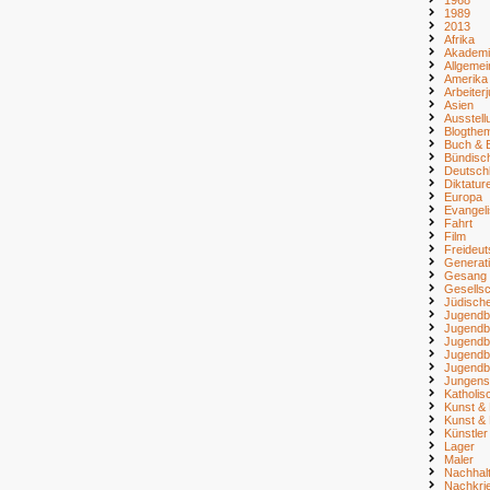
1989
2013
Afrika
Akademi
Allgemei
Amerika
Arbeiter
Asien
Ausstell
Blogthe
Buch & B
Bündisc
Deutsch
Diktatur
Europa
Evangel
Fahrt
Film
Freideu
Generat
Gesang
Gesellsc
Jüdisch
Jugendb
Jugendb
Jugendb
Jugendb
Jugendb
Jungens
Katholi
Kunst & 
Kunst & 
Künstler
Lager
Maler
Nachhalt
Nachkri