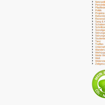
Netzwelt
Persönli
Pfadfind
Politik
Projekte
Reform
Rezensi
Sang & 
Schatte
Schriftst
Sonstig
Störung
Störung
Student
Tanz
Treffen
Unterne
Wanderv
Wehrjug
Weite We
Welt
Widerst
Zeitges