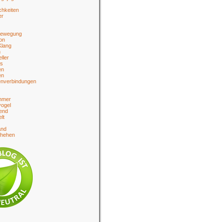
chkeiten
er
bewegung
on
Klang
n
eller
es
en
en
enverbindungen
hmer
ogel
end
lt
and
chehen