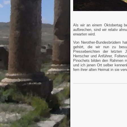
Als wir an einem Oktobertag b
aufbrechen, sind wir relativ ah
erwarten wird.
Von Nerother-Bundesbrüdern hat
gehört, die wir nun zu besu
Presseberichten der letzten 
Herrscher und Anführer, Folter
Pinochets bilden den Rahmen me
und ich jenen Ort selber kenne
fern ihrer alten Heimat in sie 