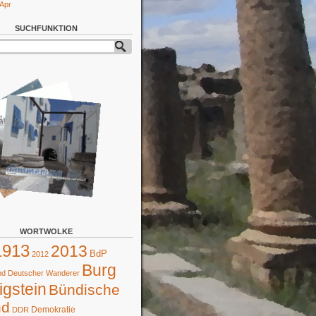
 Apr
SUCHFUNKTION
WORTWOLKE
1913
2013
BdP
2012
Burg
d Deutscher Wanderer
gstein
Bündische
nd
Demokratie
DDR