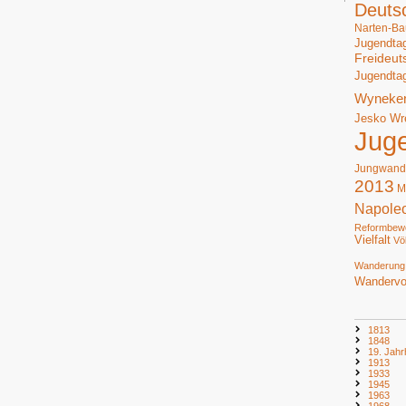
Deuts
Narten-Ba
Jugendta
Freideut
Jugendta
Wyneke
Jesko Wr
Jug
Jungwand
2013
M
Napole
Reformbew
Vielfalt
Vö
Wanderung
Wandervo
1813
1848
19. Jahr
1913
1933
1945
1963
1968