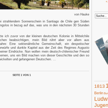
«
von Hauke
ei strahlendem Sonnenschein in Santiago de Chile gen Süden
nungslos in bezug auf das, was uns in den nächsten 30 Stunden
te ich zuvor von der kleinen deutschen Kolonie in Mittelchile
chen beabsichtigen, mein Bild rührt aber vor allem aus
Jahre: Eine sektenähnliche Gemeinschaft, ein despotischer
vorwürfe und dunkle Kapitel aus der Zeit des Regimes Augusto
iner Eindrücke. Nun wollen mein deutsch-chilenischer Freund
nlernen, uns ein Bild machen von dieser Geschichte und den so
verwickelten und gefangenen Deutschen. …
SEITE 1 VON 1
1813
Berlin
Bun
Ludwi
Juge