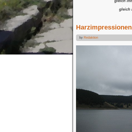
gleich ih
gleich
Harzimpressionen
by
Redaktion