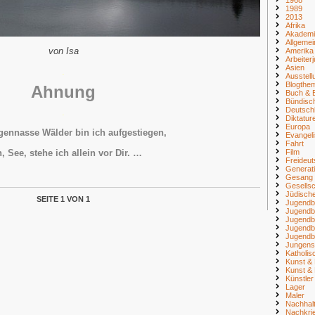
1989
2013
Afrika
Akademi
Allgemei
von Isa
Amerika
Arbeiter
Asien
.
Ausstell
Blogthe
Ahnung
Buch & B
Bündisc
Deutsch
.
Diktatur
Europa
gennasse Wälder bin ich aufgestiegen,
Evangel
Fahrt
Film
, See, stehe ich allein vor Dir. …
Freideu
Generat
Gesang
Gesellsc
Jüdisch
SEITE 1 VON 1
Jugendb
Jugendb
Jugendb
Jugendb
Jugendb
Jungens
Katholi
Kunst & 
Kunst & 
Künstler
Lager
Maler
Nachhalt
Nachkri