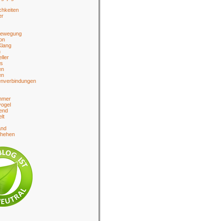
chkeiten
er
bewegung
on
Klang
n
eller
es
en
en
enverbindungen
hmer
ogel
end
lt
and
chehen