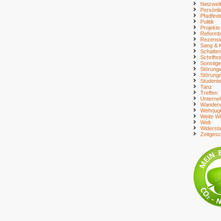
Netzwelt
Persönli
Pfadfind
Politik
Projekte
Reform
Rezensi
Sang & 
Schatte
Schriftst
Sonstig
Störung
Störung
Student
Tanz
Treffen
Unterne
Wanderv
Wehrjug
Weite We
Welt
Widerst
Zeitges