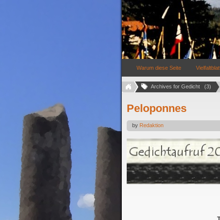
Warum diese Seite
Vielfaltblat
Archives for Gedicht   (3)
Peloponnes
by
Redaktion