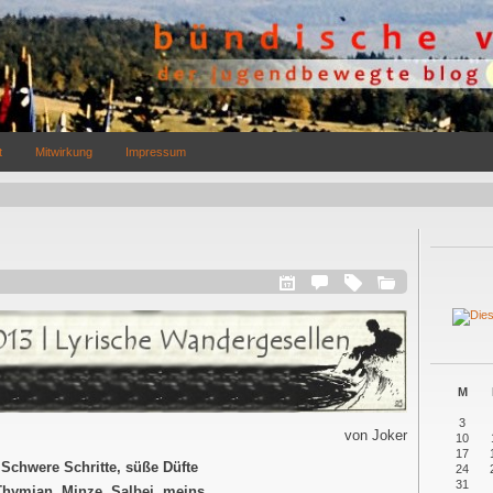
t
Mitwirkung
Impressum
M
3
von Joker
10
17
Schwere Schritte, süße Düfte
24
31
Thymian, Minze, Salbei, meins