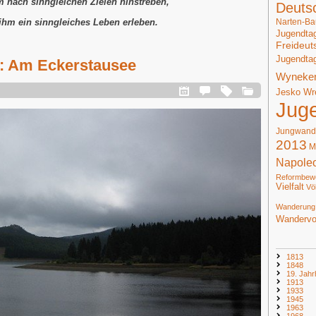
m nach sinngleichen Zielen hinstreben,
Deuts
Narten-Ba
 ihm ein sinngleiches Leben erleben.
Jugendta
Freideut
Jugendta
: Am Eckerstausee
Wyneke
Jesko Wr
Jug
Jungwand
2013
M
Napole
Reformbew
Vielfalt
Vö
Wanderung
Wandervo
1813
1848
19. Jahr
1913
1933
1945
1963
1968