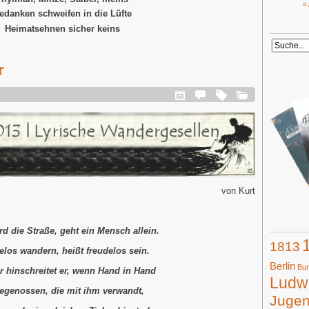
«
edanken schweifen in die Lüfte
Heimatsehnen sicher keins
r
von Kurt
d die Straße, geht ein Mensch allein.
1813
elos wandern, heißt freudelos sein.
Berlin
Bun
r hinschreitet er, wenn Hand in Hand
Ludwi
genossen, die mit ihm verwandt,
Juge