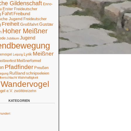
che Gildenschaft
Enno-
Erster Freideutscher
u
Fahrt
Freibund
g
sche Jugend
Freideutscher
Freiheit
Großfahrt
Gustav
g
Hoher Meißner
n
Jugend
ede
Jubiläum
endbewegung
Meißner
Lyrik
ervogel
Leipzig
Meißnerformel
eißnerfest
Pfadfinder
on
Preußen
Rußland
schnipseleien
egung
lkerschlacht
Wahrhaftigkeit
Wandervogel
gel e.V.
zwölfdreizehn
KATEGORIEN
hundert