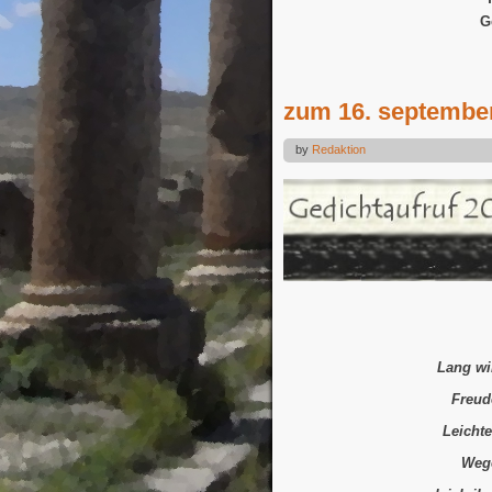
G
zum 16. septembe
by
Redaktion
Lang wir
Freud
Leichte
Wege