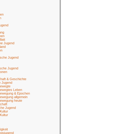
en
n
jugend
ung
men
latt
he Jugend
land
en
ische Jugend
tsche Jugend
ionen
haft & Geschichte
e Jugend
ewegte
ewegtes Leben
ewegung & Epochen
ewegung allgemein
ewegung heute
chaft
sche Jugend
Kultur
Kultur
igkeit
egsjugend