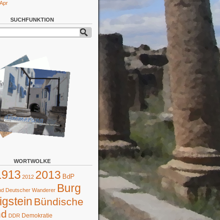
 Apr
SUCHFUNKTION
WORTWOLKE
1913
2013
BdP
2012
Burg
d Deutscher Wanderer
gstein
Bündische
nd
Demokratie
DDR