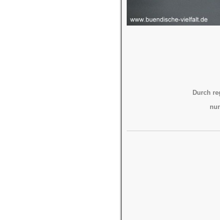
Durch re
nun