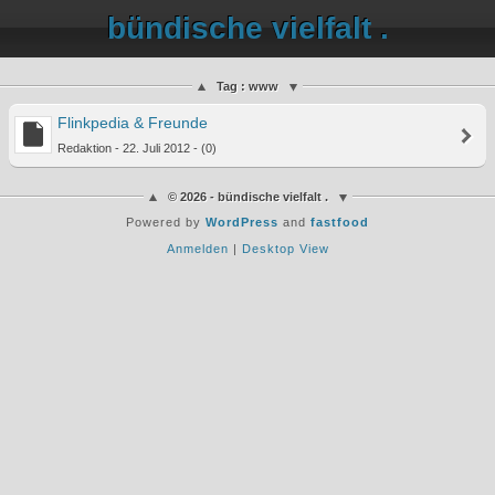
bündische vielfalt .
Tag : www
Flinkpedia & Freunde
Redaktion - 22. Juli 2012 - (0)
© 2026 - bündische vielfalt .
Powered by
WordPress
and
fastfood
Anmelden
|
Desktop View