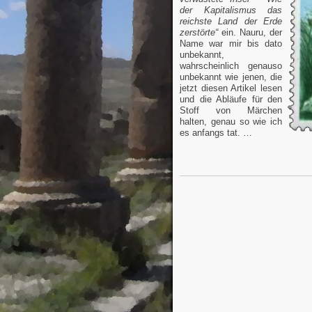
der Kapitalismus das
reichste Land der Erde
zerstörte“
ein. Nauru, der
Name war mir bis dato
unbekannt,
wahrscheinlich genauso
unbekannt wie jenen, die
jetzt diesen Artikel lesen
und die Abläufe für den
Stoff von Märchen
halten, genau so wie ich
es anfangs tat. …