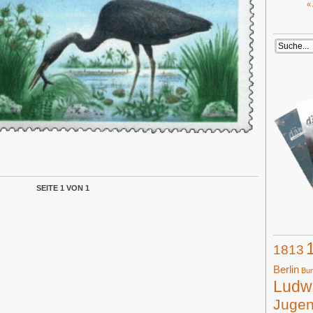
«
SEITE 1 VON 1
1813
Berlin
Bun
Ludwi
Juge