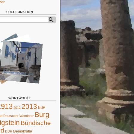
 Apr
SUCHFUNKTION
WORTWOLKE
1913
2013
BdP
2012
Burg
d Deutscher Wanderer
gstein
Bündische
nd
Demokratie
DDR