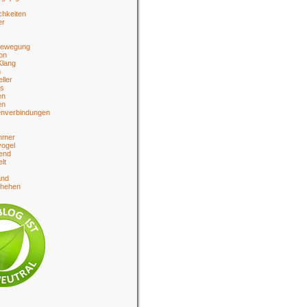
chkeiten
er
bewegung
on
Klang
n
eller
es
en
en
enverbindungen
hmer
ogel
end
lt
and
chehen