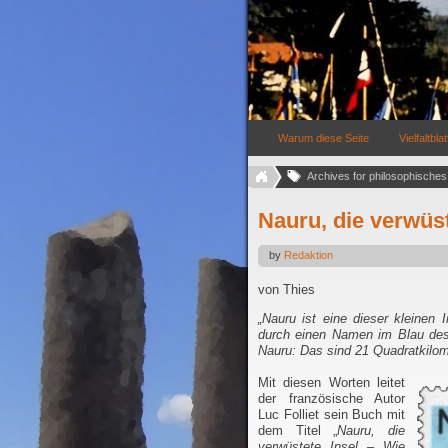
Warum diese Seite
Vielfaltblat
Nauru, die verwüst
by
Redaktion
von Thies
„Nauru ist eine dieser kleinen 
durch einen Namen im Blau des
Nauru: Das sind 21 Quadratkilom
Mit diesen Worten
leitet
der französische Autor
Luc Folliet sein Buch mit
dem Titel „
Nauru, die
verwüstete Insel – Wie