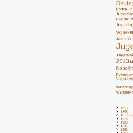
Deuts
Narten-Ba
Jugendta
Freideut
Jugendta
Wyneke
Jesko Wr
Jug
Jungwand
2013
M
Napole
Reformbew
Vielfalt
Vö
Wanderung
Wandervo
1813
1848
19. Jahr
1913
1933
1945
1963
1968