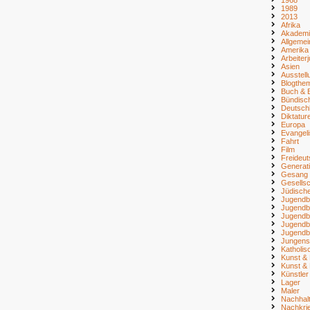
1989
2013
Afrika
Akademi
Allgemei
Amerika
Arbeiter
Asien
Ausstell
Blogthe
Buch & B
Bündisc
Deutsch
Diktatur
Europa
Evangel
Fahrt
Film
Freideu
Generat
Gesang
Gesellsc
Jüdisch
Jugendb
Jugendb
Jugendb
Jugendb
Jugendb
Jungens
Katholi
Kunst & 
Kunst & 
Künstler
Lager
Maler
Nachhalt
Nachkri