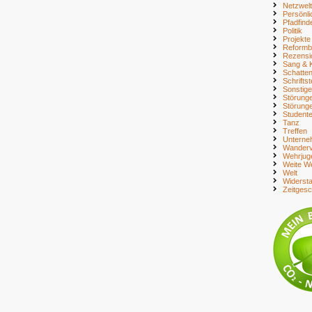
Netzwelt
Persönli
Pfadfind
Politik
Projekte
Reform
Rezensi
Sang & 
Schatte
Schriftst
Sonstig
Störung
Störung
Student
Tanz
Treffen
Unterne
Wanderv
Wehrjug
Weite We
Welt
Widerst
Zeitges