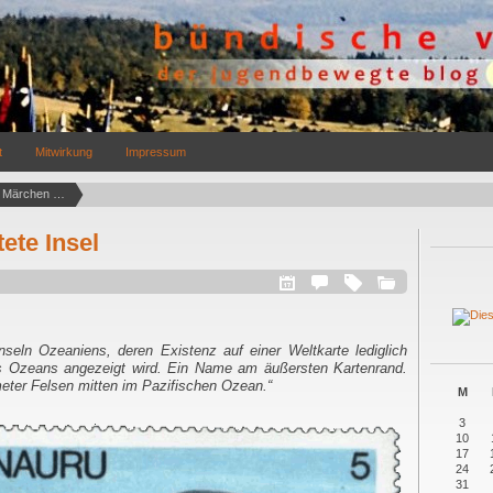
t
Mitwirkung
Impressum
Archives for philosophisches Märchen   (1)
ete Insel
Inseln Ozeaniens, deren Existenz auf einer Weltkarte lediglich
 Ozeans angezeigt wird. Ein Name am äußersten Kartenrand.
eter Felsen mitten im Pazifischen Ozean.“
M
3
10
17
24
31