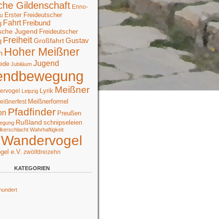
che Gildenschaft
Enno-
Erster Freideutscher
u
Fahrt
Freibund
g
sche Jugend
Freideutscher
Freiheit
Großfahrt
Gustav
g
Hoher Meißner
n
Jugend
ede
Jubiläum
endbewegung
Meißner
Lyrik
ervogel
Leipzig
Meißnerformel
eißnerfest
Pfadfinder
on
Preußen
Rußland
schnipseleien
egung
lkerschlacht
Wahrhaftigkeit
Wandervogel
gel e.V.
zwölfdreizehn
KATEGORIEN
hundert