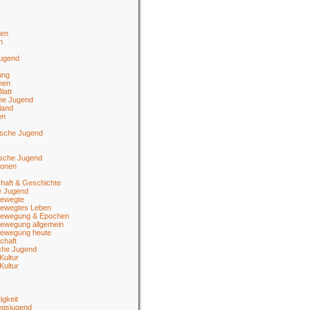
en
n
jugend
ung
men
latt
he Jugend
land
en
ische Jugend
tsche Jugend
ionen
haft & Geschichte
e Jugend
ewegte
ewegtes Leben
ewegung & Epochen
ewegung allgemein
ewegung heute
chaft
sche Jugend
Kultur
Kultur
igkeit
egsjugend