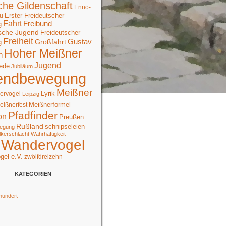
che Gildenschaft
Enno-
Erster Freideutscher
u
Fahrt
Freibund
g
sche Jugend
Freideutscher
Freiheit
Großfahrt
Gustav
g
Hoher Meißner
n
Jugend
ede
Jubiläum
endbewegung
Meißner
Lyrik
ervogel
Leipzig
Meißnerformel
eißnerfest
Pfadfinder
on
Preußen
Rußland
schnipseleien
egung
lkerschlacht
Wahrhaftigkeit
Wandervogel
gel e.V.
zwölfdreizehn
KATEGORIEN
hundert