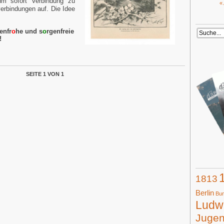
m sofort Verbindung zu
«
rbindungen auf. Die Idee
ten
fr
o
he
und s
o
rgen
freie
!
SEITE 1 VON 1
1813
Berlin
Bun
Ludwi
Juge