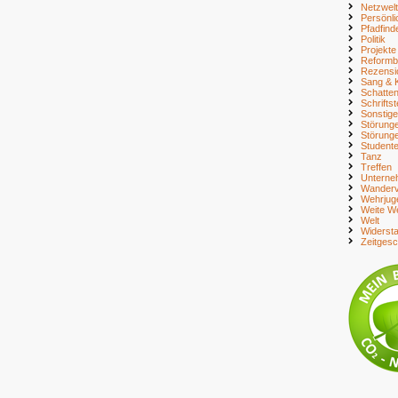
Netzwelt
Persönli
Pfadfind
Politik
Projekte
Reform
Rezensi
Sang & 
Schatte
Schriftst
Sonstig
Störung
Störung
Student
Tanz
Treffen
Unterne
Wanderv
Wehrjug
Weite We
Welt
Widerst
Zeitges