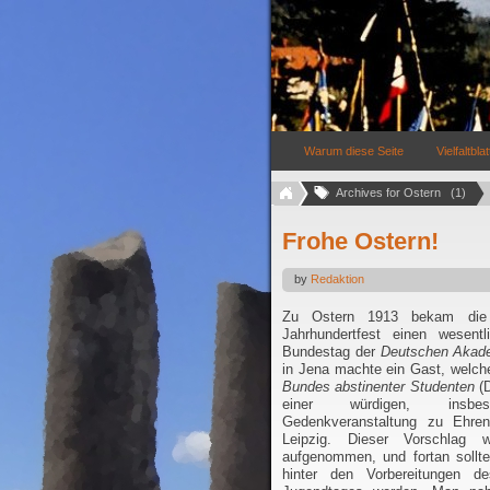
Warum diese Seite
Vielfaltblat
Archives for Ostern   (1)
Frohe Ostern!
by
Redaktion
Zu Ostern 1913 bekam die 
Jahrhundertfest einen wesent
Bundestag der
Deutschen Akade
in Jena machte ein Gast, welch
Bundes abstinenter Studenten
(D
einer würdigen, insbeson
Gedenkveranstaltung zu Ehren
Leipzig. Dieser Vorschlag 
aufgenommen, und fortan sollte
hinter den Vorbereitungen d