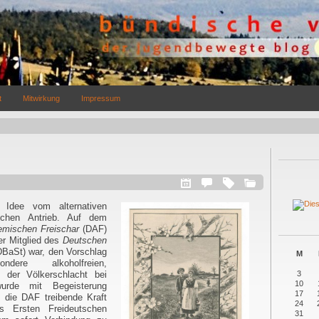
t
Mitwirkung
Impressum
Idee vom alternativen
lichen Antrieb. Auf dem
mischen Freischar
(DAF)
er Mitglied des
Deutschen
BaSt) war, den Vorschlag
M
dere alkoholfreien,
 der Völkerschlacht bei
3
10
wurde mit Begeisterung
17
 die DAF treibende Kraft
24
es Ersten Freideutschen
31