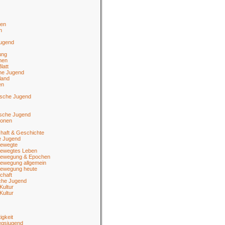
en
n
jugend
ung
men
latt
he Jugend
land
en
ische Jugend
tsche Jugend
ionen
haft & Geschichte
e Jugend
ewegte
ewegtes Leben
ewegung & Epochen
ewegung allgemein
ewegung heute
chaft
sche Jugend
Kultur
Kultur
igkeit
egsjugend