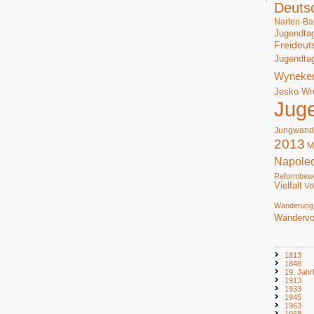
Deuts
Narten-Ba
Jugendta
Freideut
Jugendta
Wyneke
Jesko Wr
Jug
Jungwand
2013
M
Napole
Reformbew
Vielfalt
Vö
Wanderung
Wandervo
1813
1848
19. Jahr
1913
1933
1945
1963
1968