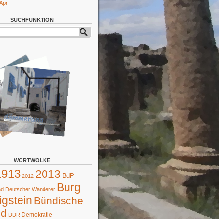
 Apr
SUCHFUNKTION
WORTWOLKE
1913
2013
BdP
2012
Burg
d Deutscher Wanderer
gstein
Bündische
nd
Demokratie
DDR