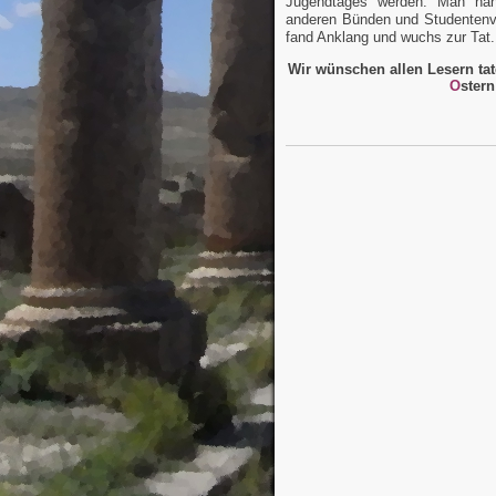
Jugendtages werden. Man nah
anderen Bünden und Studentenve
fand Anklang und wuchs zur Tat.
Wir wünschen allen Lesern ta
O
stern