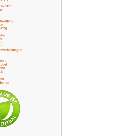
chkeiten
er
bewegung
on
Klang
n
eller
es
en
en
enverbindungen
hmer
ogel
end
lt
and
chehen