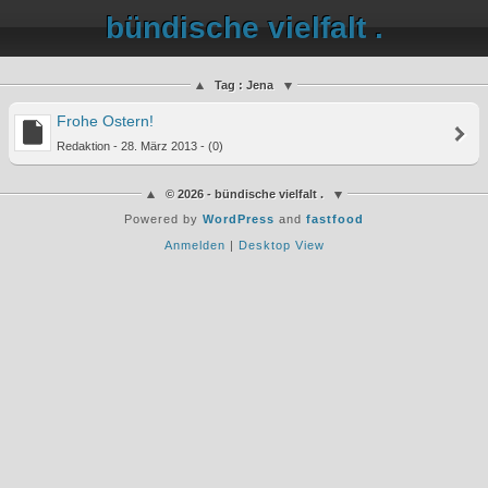
bündische vielfalt .
Tag : Jena
Frohe Ostern!
Redaktion - 28. März 2013 - (0)
© 2026 - bündische vielfalt .
Powered by
WordPress
and
fastfood
Anmelden
|
Desktop View