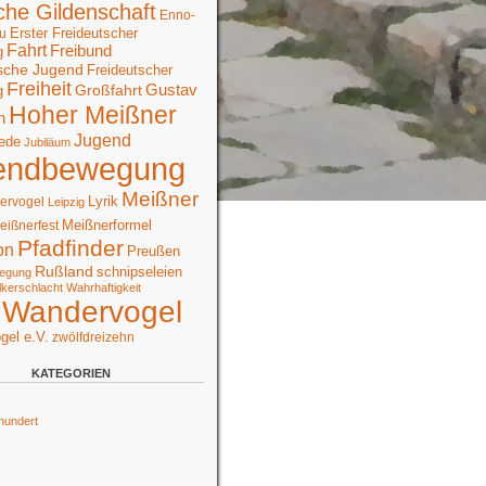
che Gildenschaft
Enno-
Erster Freideutscher
u
Fahrt
Freibund
g
sche Jugend
Freideutscher
Freiheit
Großfahrt
Gustav
g
Hoher Meißner
n
Jugend
ede
Jubiläum
endbewegung
Meißner
Lyrik
ervogel
Leipzig
Meißnerformel
eißnerfest
Pfadfinder
on
Preußen
Rußland
schnipseleien
egung
lkerschlacht
Wahrhaftigkeit
Wandervogel
gel e.V.
zwölfdreizehn
KATEGORIEN
hundert