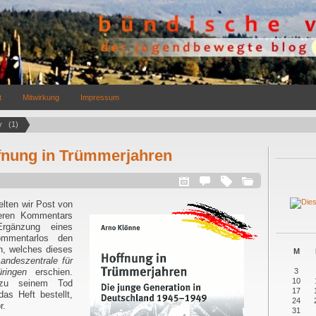
t
Mitwirkung
Impressum
   (1)
fnung in Trümmerjahren
elten wir Post von
geren Kommentars
Ergänzung eines
ommentarlos den
n, welches dieses
M
andeszentrale für
ringen
erschien.
3
10
 zu seinem Tod
17
as Heft bestellt,
24
r.
31