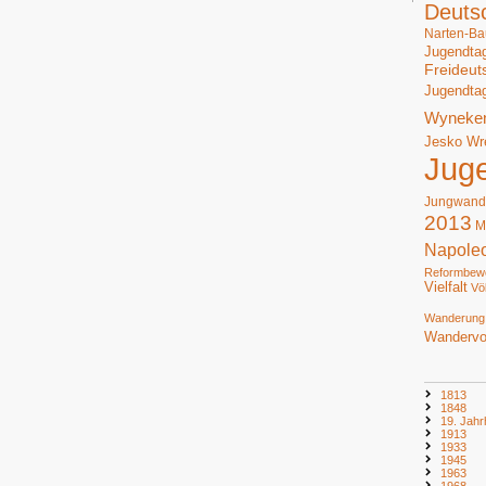
Deuts
Narten-Ba
Jugendta
Freideut
Jugendta
Wyneke
Jesko Wr
Jug
Jungwand
2013
M
Napole
Reformbew
Vielfalt
Vö
Wanderung
Wandervo
1813
1848
19. Jahr
1913
1933
1945
1963
1968