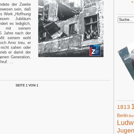
«
ndete der Zweite
gewesen sein, daß
es Werk
„Hoffnung
sem Jubiläum
ert es lediglich,
 mit seinem
5 Jahre nach der
 Mit seinem wohl
sich Arno treu, er
 nicht sahen oder
rieb er damit der
genen Generation,
chruf. …
SEITE 1 VON 1
1813
Berlin
Bun
Ludwi
Juge