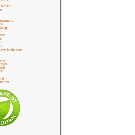
chkeiten
er
bewegung
on
Klang
n
eller
es
en
en
enverbindungen
hmer
ogel
end
lt
and
chehen