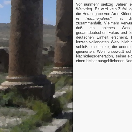
Vor nunmehr siebzig Jahren e
Weltkrieg. Es wird kein Zufall 
die Herausgabe von Arno Klönn
in Trümmerjahren“
mit die
zusammenfällt. Vielmehr verwund
daß ein solches Werk
gesamtdeutschen Fokus erst 2
deutschen Einheit erscheint.
letzten vollendeten Werk blieb 
schloß eine Lücke, die andere
ignorierten. Wohl unbewußt sch
Nachkriegsgeneration, seiner ei
einen bisher ausgebliebenen Na