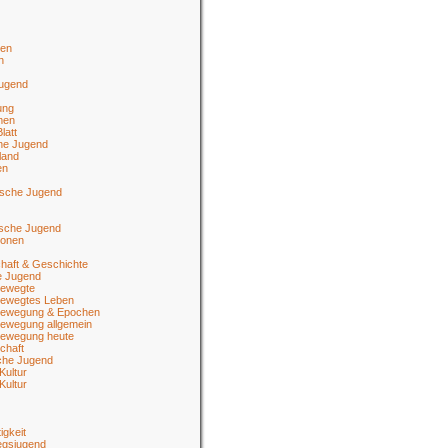
en
n
jugend
ung
men
latt
he Jugend
land
en
ische Jugend
tsche Jugend
ionen
haft & Geschichte
e Jugend
ewegte
ewegtes Leben
ewegung & Epochen
ewegung allgemein
ewegung heute
chaft
sche Jugend
Kultur
Kultur
igkeit
egsjugend