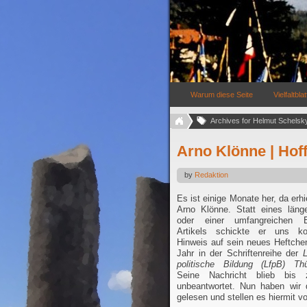
Warum diese Seite
Vielfaltblat
Archives for Helmut Schelsky
Arno Klönne | Hof
by
Redaktion
Es ist einige Monate her, da erhi
Arno Klönne. Statt eines län
oder einer umfangreichen 
Artikels schickte er uns k
Hinweis auf sein neues Heftche
Jahr in der Schriftenreihe der
L
politische Bildung
(LfpB)
Thü
Seine Nachricht blieb bis
unbeantwortet. Nun haben wir d
gelesen und stellen es hiermit vo