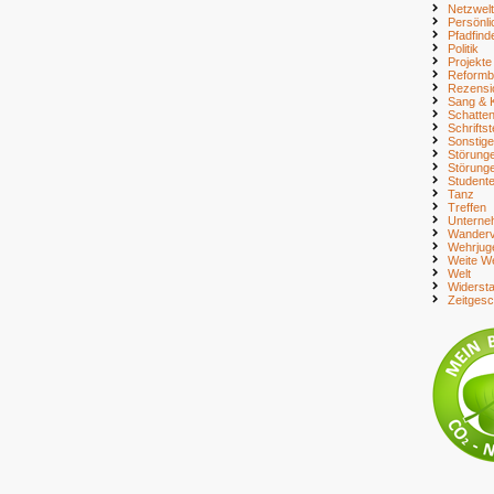
Netzwelt
Persönli
Pfadfind
Politik
Projekte
Reform
Rezensi
Sang & 
Schatte
Schriftst
Sonstig
Störung
Störung
Student
Tanz
Treffen
Unterne
Wanderv
Wehrjug
Weite We
Welt
Widerst
Zeitges