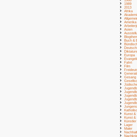
1989
2013
Afrika
Akademi
Allgemei
Amerika
Arbeiter
Asien
Ausstell
Blogthe
Buch & B
Bündisc
Deutsch
Diktatur
Europa
Evangel
Fahrt
Film
Freideu
Generat
Gesang
Gesellsc
Jüdisch
Jugendb
Jugendb
Jugendb
Jugendb
Jugendb
Jungens
Katholi
Kunst & 
Kunst & 
Künstler
Lager
Maler
Nachhalt
Nachkri