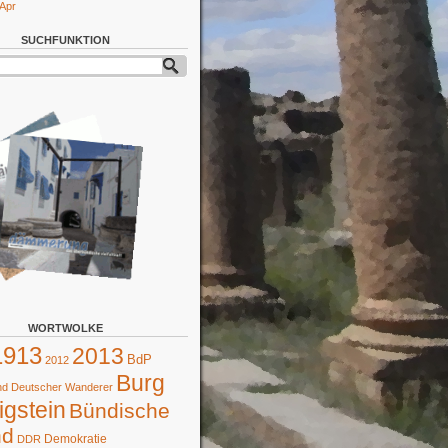
 Apr
SUCHFUNKTION
WORTWOLKE
1913
2013
BdP
2012
Burg
d Deutscher Wanderer
gstein
Bündische
nd
Demokratie
DDR