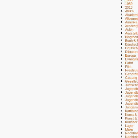
1989
2013
Afrika
Akademi
Allgemei
Amerika
Arbeiter
Asien
Ausstell
Blogthe
Buch & B
Bündisc
Deutsch
Diktatur
Europa
Evangel
Fahrt
Film
Freideu
Generat
Gesang
Gesellsc
Jüdisch
Jugendb
Jugendb
Jugendb
Jugendb
Jugendb
Jungens
Katholi
Kunst & 
Kunst & 
Künstler
Lager
Maler
Nachhalt
Nachkri