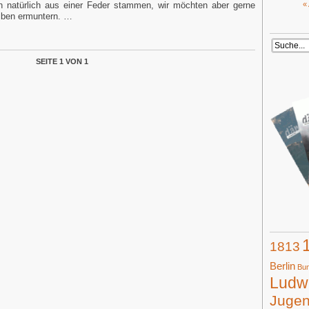
n natürlich aus einer Feder stammen, wir möchten aber gerne
«
iben ermuntern. …
SEITE 1 VON 1
1813
Berlin
Bun
Ludwi
Juge