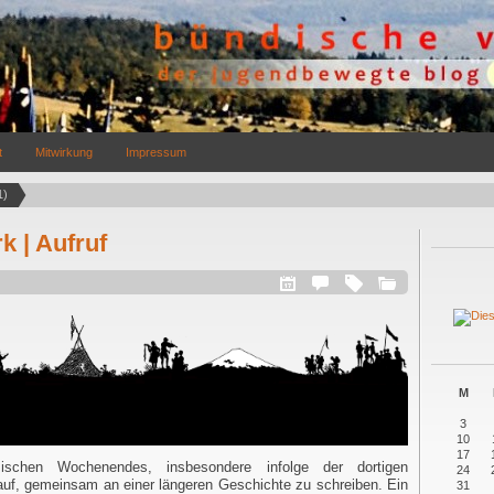
t
Mitwirkung
Impressum
1)
 | Aufruf
M
3
10
17
chen Wochenendes, insbesondere infolge der dortigen
24
auf, gemeinsam an einer längeren Geschichte zu schreiben. Ein
31