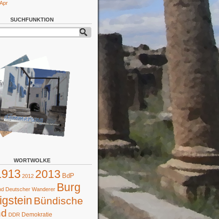
 Apr
SUCHFUNKTION
WORTWOLKE
1913
2013
BdP
2012
Burg
d Deutscher Wanderer
gstein
Bündische
nd
Demokratie
DDR