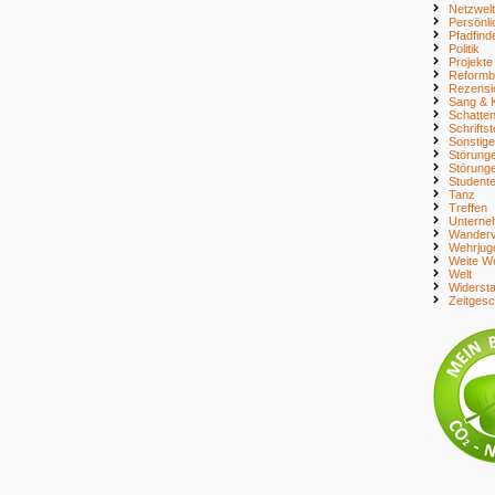
Netzwelt
Persönli
Pfadfind
Politik
Projekte
Reform
Rezensi
Sang & 
Schatte
Schriftst
Sonstig
Störung
Störung
Student
Tanz
Treffen
Unterne
Wanderv
Wehrjug
Weite We
Welt
Widerst
Zeitges