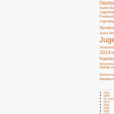
Deuts
Narten-Ba
Jugendta
Freideut
Jugendta
Wyneke
Jesko Wr
Jug
Jungwand
2013
M
Napole
Reformbew
Vielfalt
Vö
Wanderung
Wandervo
1813
1848
19. Jahr
1913
1933
1945
1963
1968