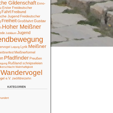
che Gildenschaft
Enno-
Erster Freideutscher
u
Fahrt
Freibund
g
sche Jugend
Freideutscher
Freiheit
Großfahrt
Gustav
g
Hoher Meißner
n
Jugend
ede
Jubiläum
endbewegung
Meißner
Lyrik
ervogel
Leipzig
Meißnerformel
eißnerfest
Pfadfinder
on
Preußen
Rußland
schnipseleien
egung
lkerschlacht
Wahrhaftigkeit
Wandervogel
gel e.V.
zwölfdreizehn
KATEGORIEN
hundert