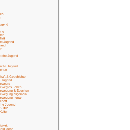
en
n
jugend
ung
men
latt
he Jugend
land
en
ische Jugend
tsche Jugend
ionen
haft & Geschichte
e Jugend
ewegte
ewegtes Leben
ewegung & Epochen
ewegung allgemein
ewegung heute
chaft
sche Jugend
Kultur
Kultur
igkeit
egsjugend