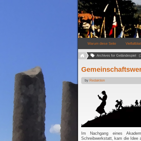
Warum diese Seite
Vielfaltblat
Archives for Geländespiel   (
Gemeinschaftswerk
by
Redaktion
Im Nachgang eines Akademis
Schreibwerkstatt, kam die Idee 