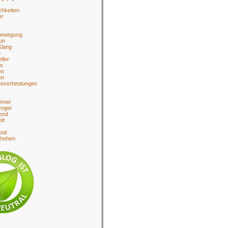
chkeiten
er
bewegung
on
Klang
n
eller
es
en
en
enverbindungen
hmer
ogel
end
lt
and
chehen