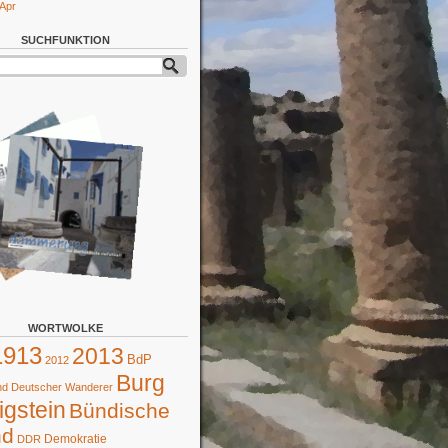
 Apr
SUCHFUNKTION
WORTWOLKE
1913
2013
BdP
2012
Burg
d Deutscher Wanderer
gstein
Bündische
nd
Demokratie
DDR