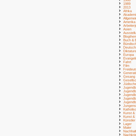
1989
2013
Afrika
Akademi
Allgemei
Amerika
Arbeiter
Asien
Ausstell
Blogthe
Buch & B
Bündisc
Deutsch
Diktatur
Europa
Evangel
Fahrt
Film
Freideu
Generat
Gesang
Gesellsc
Jüdisch
Jugendb
Jugendb
Jugendb
Jugendb
Jugendb
Jungens
Katholi
Kunst & 
Kunst & 
Künstler
Lager
Maler
Nachhalt
Nachkri