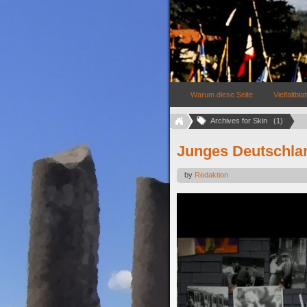
Warum diese Seite
Vielfaltblat
Archives for Skin   (1)
Junges Deutschlan
by
Redaktion