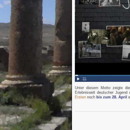
Unter diesem Motto zeigte d
Erlebniswelt deutscher Jugend 
Ersten
noch
bis zum 28. April
e