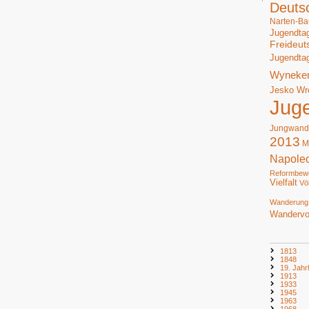
Deuts
Narten-Ba
Jugendta
Freideut
Jugendta
Wyneke
Jesko Wr
Jug
Jungwand
2013
M
Napole
Reformbew
Vielfalt
Vö
Wanderung
Wandervo
1813
1848
19. Jahr
1913
1933
1945
1963
1968