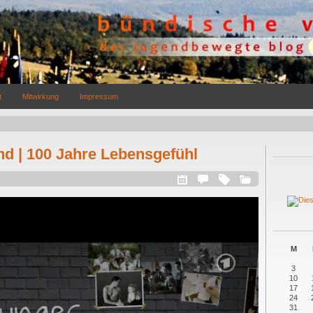
t
Mitwirkung
Impressum
d | 100 Jahre Lebensgefühl
M
3
10
17
24
31