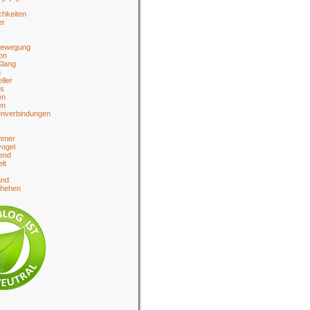
chkeiten
er
bewegung
on
Klang
n
eller
es
en
en
enverbindungen
hmer
ogel
end
lt
and
chehen