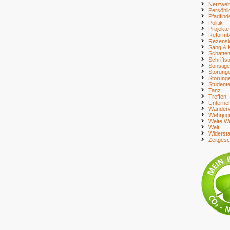
Netzwelt
Persönli
Pfadfind
Politik
Projekte
Reform
Rezensi
Sang & 
Schatte
Schriftst
Sonstig
Störung
Störung
Student
Tanz
Treffen
Unterne
Wanderv
Wehrjug
Weite We
Welt
Widerst
Zeitges