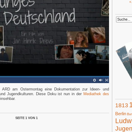
«
ie ARD am Ostermontag eine Dokumentation zur Ideen- und
und Jugendkulturen. Diese Doku ist nun in der
Mediathek des
insehbar.
1813
Berlin
Bun
SEITE 1 VON 1
Ludwi
Juge