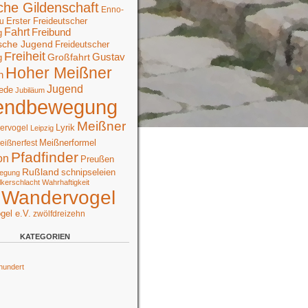
che Gildenschaft
Enno-
Erster Freideutscher
u
Fahrt
Freibund
g
sche Jugend
Freideutscher
Freiheit
Großfahrt
Gustav
g
Hoher Meißner
n
Jugend
ede
Jubiläum
endbewegung
Meißner
Lyrik
ervogel
Leipzig
Meißnerformel
eißnerfest
Pfadfinder
on
Preußen
Rußland
schnipseleien
egung
lkerschlacht
Wahrhaftigkeit
Wandervogel
gel e.V.
zwölfdreizehn
KATEGORIEN
hundert