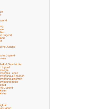
en
n
jugend
ung
men
latt
he Jugend
land
en
ische Jugend
tsche Jugend
ionen
haft & Geschichte
e Jugend
ewegte
ewegtes Leben
ewegung & Epochen
ewegung allgemein
ewegung heute
chaft
sche Jugend
Kultur
Kultur
igkeit
egsjugend