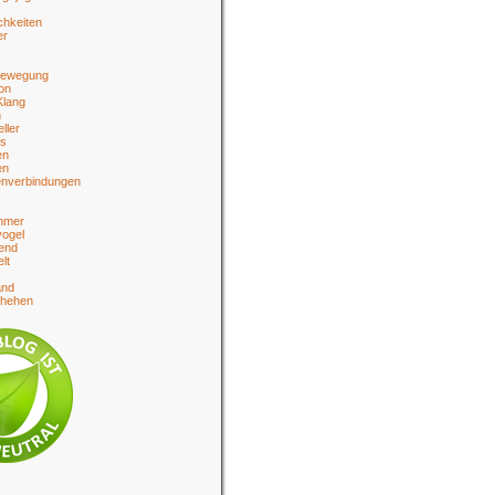
chkeiten
er
bewegung
on
Klang
n
eller
es
en
en
enverbindungen
hmer
ogel
end
lt
and
chehen