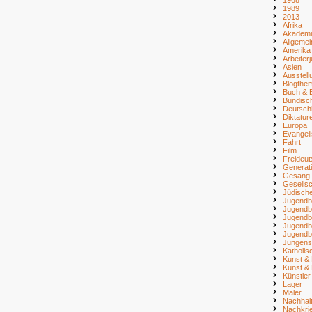
1989
2013
Afrika
Akademi
Allgemei
Amerika
Arbeiter
Asien
Ausstell
Blogthe
Buch & B
Bündisc
Deutsch
Diktatur
Europa
Evangel
Fahrt
Film
Freideu
Generat
Gesang
Gesellsc
Jüdisch
Jugendb
Jugendb
Jugendb
Jugendb
Jugendb
Jungens
Katholi
Kunst & 
Kunst & 
Künstler
Lager
Maler
Nachhalt
Nachkri