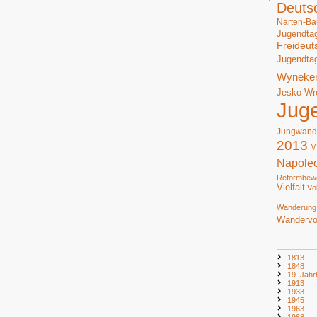
Deuts
Narten-Ba
Jugendta
Freideut
Jugendta
Wyneke
Jesko Wr
Jug
Jungwand
2013
M
Napole
Reformbew
Vielfalt
Vö
Wanderung
Wandervo
1813
1848
19. Jahr
1913
1933
1945
1963
1968