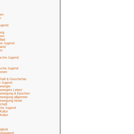
en
n
jugend
ung
men
latt
he Jugend
land
en
ische Jugend
tsche Jugend
ionen
haft & Geschichte
e Jugend
ewegte
ewegtes Leben
ewegung & Epochen
ewegung allgemein
ewegung heute
chaft
sche Jugend
Kultur
Kultur
igkeit
egsjugend