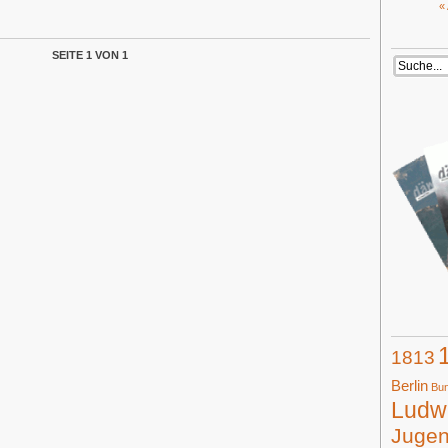
«
SEITE 1 VON 1
1813
Berlin
Bun
Ludwi
Juge