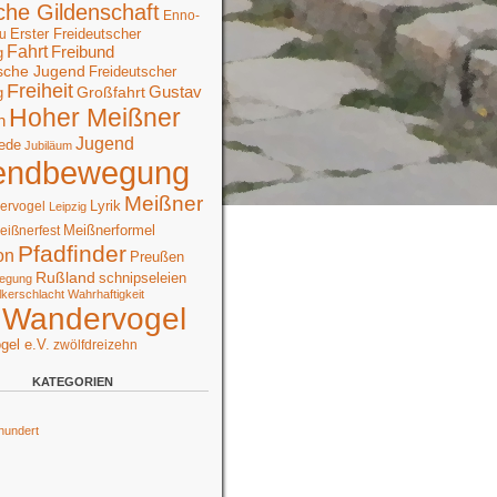
che Gildenschaft
Enno-
Erster Freideutscher
u
Fahrt
Freibund
g
sche Jugend
Freideutscher
Freiheit
Großfahrt
Gustav
g
Hoher Meißner
n
Jugend
ede
Jubiläum
endbewegung
Meißner
Lyrik
ervogel
Leipzig
Meißnerformel
eißnerfest
Pfadfinder
on
Preußen
Rußland
schnipseleien
egung
lkerschlacht
Wahrhaftigkeit
Wandervogel
gel e.V.
zwölfdreizehn
KATEGORIEN
hundert