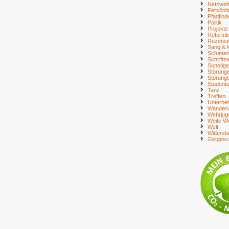
Netzwelt
Persönli
Pfadfind
Politik
Projekte
Reform
Rezensi
Sang & 
Schatte
Schriftst
Sonstig
Störung
Störung
Student
Tanz
Treffen
Unterne
Wanderv
Wehrjug
Weite We
Welt
Widerst
Zeitges