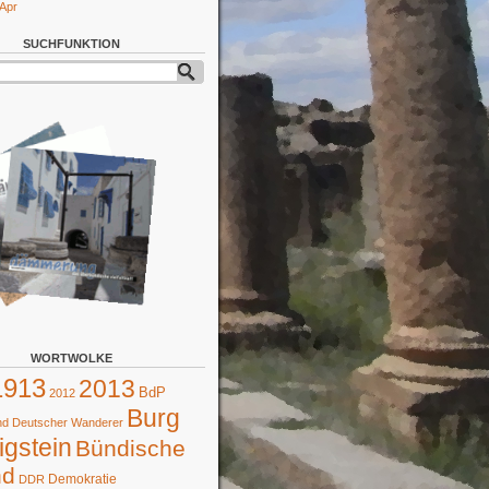
 Apr
SUCHFUNKTION
WORTWOLKE
1913
2013
BdP
2012
Burg
d Deutscher Wanderer
gstein
Bündische
nd
Demokratie
DDR