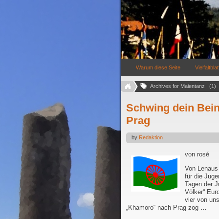
Warum diese Seite
Vielfaltblat
Archives for Maientanz   (1)
Schwing dein Bein
Prag
by
Redaktion
von rosé
Von Lenaus 
für die Ju
Tagen der J
Völker“ Eur
vier von un
„Khamoro“ nach Prag zog …