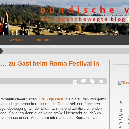
t
Mitwirkung
Impressum
… zu Gast beim Roma-Festival in
romantisch-verklärten
“Drei Zigeunern”
bis hin zu den von gomo
M
gendbünde gesammelten
Liedern der Roma
: seit den frühesten
ugendbewegung fällt der Blick faszinierend auf die „fahrenden
3
opas. So ist es denn auch keine große Überraschung, daß es
10
s vor knapp einem Monat zum internationalen Romafestival
17
24
31