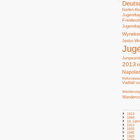
Deuts
Narten-Ba
Jugendta
Freideut
Jugendta
Wyneke
Jesko Wr
Jug
Jungwand
2013
M
Napole
Reformbew
Vielfalt
Vö
Wanderung
Wandervo
1813
1848
19. Jahr
1913
1933
1945
1963
1968