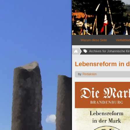
Warum diese Seite
Vielfaltblat
Archives for Johannische Kir
Lebensreform in d
by
Redaktion