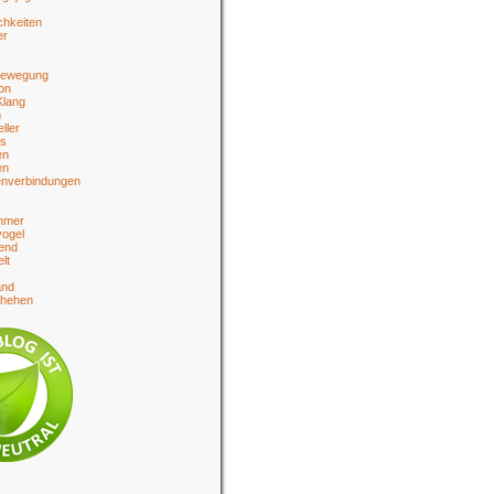
chkeiten
er
bewegung
on
Klang
n
eller
es
en
en
enverbindungen
hmer
ogel
end
lt
and
chehen