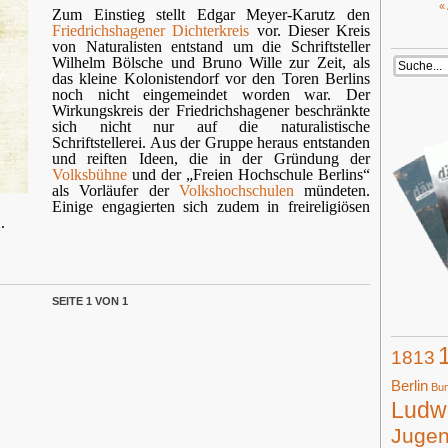
«
Zum Einstieg stellt Edgar Meyer-Karutz den
Friedrichshagener Dichterkreis
vor. Dieser Kreis
von Naturalisten entstand um die Schriftsteller
Wilhelm Bölsche und Bruno Wille zur Zeit, als
das kleine Kolonistendorf vor den Toren Berlins
noch nicht eingemeindet worden war. Der
Wirkungskreis der Friedrichshagener beschränkte
sich nicht nur auf die naturalistische
Schriftstellerei. Aus der Gruppe heraus entstanden
und reiften Ideen, die in der Gründung der
Volksbühne
und der „Freien Hochschule Berlins“
als Vorläufer der
Volkshochschulen
mündeten.
Einige engagierten sich zudem in freireligiösen
n
.
SEITE 1 VON 1
1813
Berlin
Bun
Ludwi
Juge