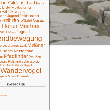
che Gildenschaft
Enno-
Erster Freideutscher
u
Fahrt
Freibund
g
sche Jugend
Freideutscher
Freiheit
Großfahrt
Gustav
g
Hoher Meißner
n
Jugend
ede
Jubiläum
endbewegung
Meißner
Lyrik
ervogel
Leipzig
Meißnerformel
eißnerfest
Pfadfinder
on
Preußen
Rußland
schnipseleien
egung
lkerschlacht
Wahrhaftigkeit
Wandervogel
gel e.V.
zwölfdreizehn
KATEGORIEN
hundert