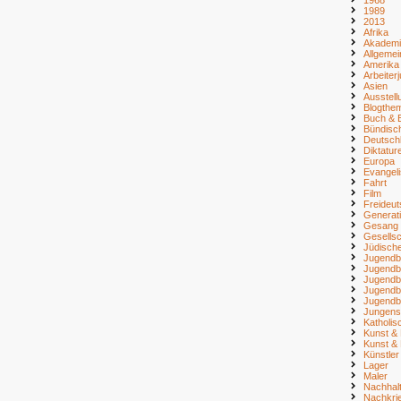
1989
2013
Afrika
Akademi
Allgemei
Amerika
Arbeiter
Asien
Ausstell
Blogthe
Buch & B
Bündisc
Deutsch
Diktatur
Europa
Evangel
Fahrt
Film
Freideu
Generat
Gesang
Gesellsc
Jüdisch
Jugendb
Jugendb
Jugendb
Jugendb
Jugendb
Jungens
Katholi
Kunst & 
Kunst & 
Künstler
Lager
Maler
Nachhalt
Nachkri