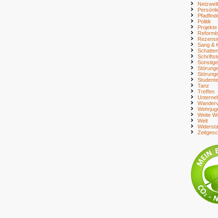
Netzwelt
Persönli
Pfadfind
Politik
Projekte
Reform
Rezensi
Sang & 
Schatte
Schriftst
Sonstig
Störung
Störung
Student
Tanz
Treffen
Unterne
Wanderv
Wehrjug
Weite We
Welt
Widerst
Zeitges