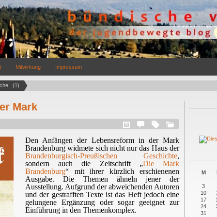
t
Mitwirkung
Impressum
che   (1)
er Mark
Den Anfängen der Lebensreform in der Mark
Brandenburg widmet
e
sich nicht nur das Haus der
Brandenburgisch-Preußischen Geschichte
,
sondern auch die Zeitschrift „
Die Mark
Brandenburg
“ mit ihrer kürzlich erschienen
e
n
M
Ausgabe. Die Themen ähneln jener der
Ausstellung. Aufgrund der abweichenden Autoren
3
10
und der gestrafften Texte ist das Heft jedoch eine
17
gelungene Ergänzung oder sogar geeignet zur
24
Einführung in den Themenkomplex.
31