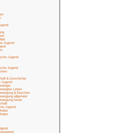
en
n
jugend
ung
men
latt
he Jugend
land
en
ische Jugend
tsche Jugend
ionen
haft & Geschichte
e Jugend
ewegte
ewegtes Leben
ewegung & Epochen
ewegung allgemein
ewegung heute
chaft
sche Jugend
Kultur
Kultur
igkeit
egsjugend