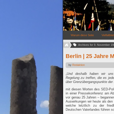
Warum diese Seite
Vielfaltblat
Archives for 9. November 198
Berlin | 25 Jahre M
by
Redaktion
„
Und deshalb haben wir uns 
Regelung zu treffen, die es je
über Grenzübergangspunkte der
mit diesen Worten des SED-Poli
in einer Pressekonferenz am A
vor genau 25 Jahren – begannen 
Auswirkungen wir heute als den
welche letztlich zu der fried
Deutschen Vaterlandes führen so