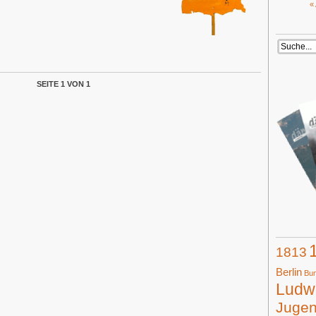
«
SEITE 1 VON 1
1813
Berlin
Bun
Ludwi
Juge