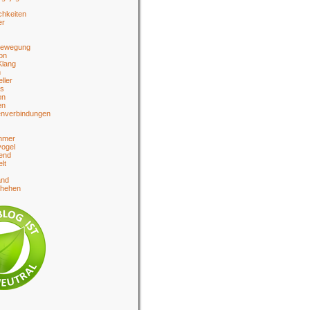
chkeiten
er
bewegung
on
Klang
n
eller
es
en
en
enverbindungen
hmer
ogel
end
lt
and
chehen