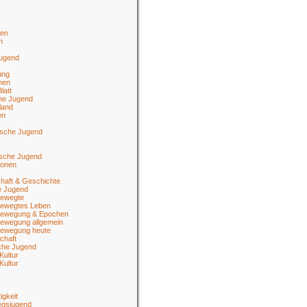
en
n
jugend
ung
men
latt
he Jugend
land
en
ische Jugend
tsche Jugend
ionen
haft & Geschichte
e Jugend
ewegte
ewegtes Leben
ewegung & Epochen
ewegung allgemein
ewegung heute
chaft
sche Jugend
Kultur
Kultur
igkeit
egsjugend