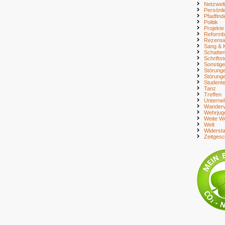
Netzwelt
Persönli
Pfadfind
Politik
Projekte
Reform
Rezensi
Sang & 
Schatte
Schriftst
Sonstig
Störung
Störung
Student
Tanz
Treffen
Unterne
Wanderv
Wehrjug
Weite We
Welt
Widerst
Zeitges