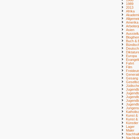
1989
2013
Afrika
Akademi
Allgemei
Amerika
Arbeiter
Asien
Ausstell
Blogthe
Buch & B
Bündisc
Deutsch
Diktatur
Europa
Evangel
Fahrt
Film
Freideu
Generat
Gesang
Gesellsc
Jüdisch
Jugendb
Jugendb
Jugendb
Jugendb
Jugendb
Jungens
Katholi
Kunst & 
Kunst & 
Künstler
Lager
Maler
Nachhalt
Nachkri