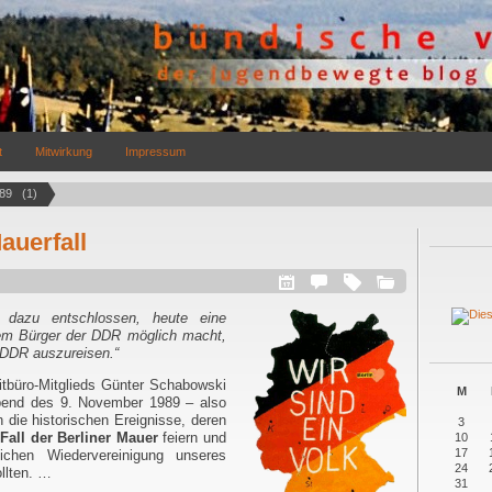
t
Mitwirkung
Impressum
9   (1)
auerfall
dazu entschlossen, heute eine
dem Bürger der DDR möglich macht,
 DDR auszureisen.“
tbüro-Mitglieds Günter Schabowski
M
bend des 9. November 1989 – also
die historischen Ereignisse, deren
3
Fall der Berliner Mauer
feiern und
10
17
lichen Wiedervereinigung unseres
24
llten. …
31