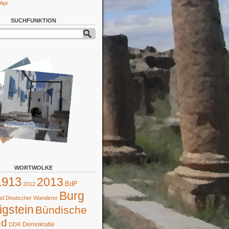
 Apr
SUCHFUNKTION
WORTWOLKE
1913
2013
BdP
2012
Burg
d Deutscher Wanderer
gstein
Bündische
nd
Demokratie
DDR