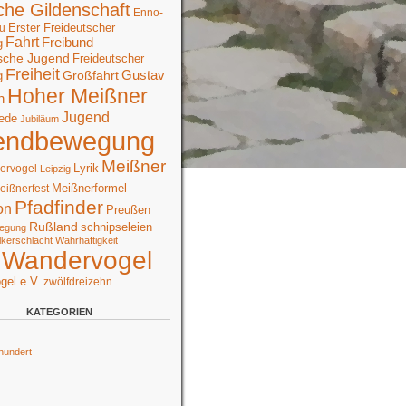
che Gildenschaft
Enno-
Erster Freideutscher
u
Fahrt
Freibund
g
sche Jugend
Freideutscher
Freiheit
Großfahrt
Gustav
g
Hoher Meißner
n
Jugend
ede
Jubiläum
endbewegung
Meißner
Lyrik
ervogel
Leipzig
Meißnerformel
eißnerfest
Pfadfinder
on
Preußen
Rußland
schnipseleien
egung
lkerschlacht
Wahrhaftigkeit
Wandervogel
gel e.V.
zwölfdreizehn
KATEGORIEN
hundert