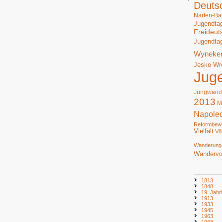
Deuts
Narten-Ba
Jugendta
Freideut
Jugendta
Wyneke
Jesko Wr
Jug
Jungwand
2013
M
Napole
Reformbew
Vielfalt
Vö
Wanderung
Wandervo
1813
1848
19. Jahr
1913
1933
1945
1963
1968