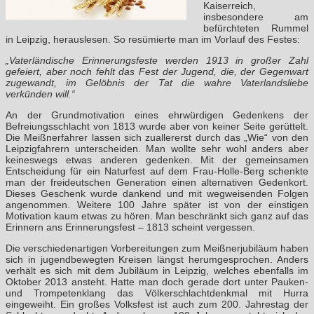
Kaiserreich,
insbesondere am
befürchteten Rummel
in Leipzig, herauslesen. So resümierte man im Vorlauf des Festes:
„Vaterländische Erinnerungsfeste werden 1913 in großer Zahl
gefeiert, aber noch fehlt das Fest der Jugend, die, der Gegenwart
zugewandt, im Gelöbnis der Tat die wahre Vaterlandsliebe
verkünden will.“
An der Grundmotivation eines ehrwürdigen Gedenkens der
Befreiungsschlacht von 1813 wurde aber von keiner Seite gerüttelt.
Die Meißnerfahrer lassen sich zuallererst durch das „Wie“ von den
Leipzigfahrern unterscheiden. Man wollte sehr wohl anders aber
keineswegs etwas anderen gedenken. Mit der gemeinsamen
Entscheidung für ein Naturfest auf dem Frau-Holle-Berg schenkte
man der freideutschen Generation einen alternativen Gedenkort.
Dieses Geschenk wurde dankend und mit wegweisenden Folgen
angenommen. Weitere 100 Jahre später ist von der einstigen
Motivation kaum etwas zu hören. Man beschränkt sich ganz auf das
Erinnern ans Erinnerungsfest – 1813 scheint vergessen.
Die verschiedenartigen Vorbereitungen zum Meißnerjubiläum haben
sich in jugendbewegten Kreisen längst herumgesprochen. Anders
verhält es sich mit dem Jubiläum in Leipzig, welches ebenfalls im
Oktober 2013 ansteht. Hatte man doch gerade dort unter Pauken-
und Trompetenklang das Völkerschlachtdenkmal mit Hurra
eingeweiht. Ein großes Volksfest ist auch zum 200. Jahrestag der