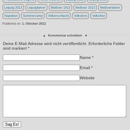
Leipzig 2013
Leipzigfahrer
Meißner 1913
Meißner 2013
Meißnerfahrer
Napoleon
Sommercamp
Völkerschlacht
Volksbrot
Volksfest
Published on:
1. Oktober 2012
Kommentar schreiben
Deine E-Mail-Adresse wird nicht veröffentlicht. Erforderliche Felder
sind markiert
*
Name
*
Email
*
Website