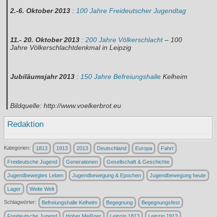
2.-6. Oktober 2013
:
100 Jahre Freideutscher Jugendtag
11.- 20. Oktober 2013
:
200 Jahre Völkerschlacht
– 100
Jahre Völkerschlachtdenkmal in Leipzig
Jubiläumsjahr 2013
:
150 Jahre Befreiungshalle
Kelheim
Bildquelle: http://www.voelkerbrot.eu
Redaktion
Kategorien:
1813
1913
2013
Deutschland
Europa
Fahrt
Freideutsche Jugend
Generationen
Gesellschaft & Geschichte
Jugendbewegtes Leben
Jugendbewegung & Epochen
Jugendbewegung heute
Lager
Weite Welt
Schlagwörter:
Befreiungshalle Kelheim
Begegnung
Begegnungsfest
Freideutsche Jugend
Hoher Meißner
Leipzig 1813
Leipzig 1913