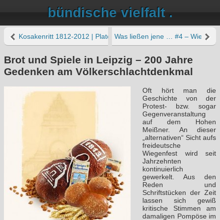
bündische vielfalt .
Kosakenritt 1812-2012 | Platoff preisen in Leipzig
Was ließen jene … #4 – Wie Enno
Brot und Spiele in Leipzig – 200 Jahre
Gedenken am Völkerschlachtdenkmal
Oft hört man die
Geschichte von der
Protest- bzw. sogar
Gegenveranstaltung
auf dem Hohen
Meißner. An dieser
„alternativen“ Sicht aufs
freideutsche
Wiegenfest wird seit
Jahrzehnten
kontinuierlich
gewerkelt. Aus den
Reden und
Schriftstücken der Zeit
lassen sich gewiß
kritische Stimmen am
damaligen Pompöse im