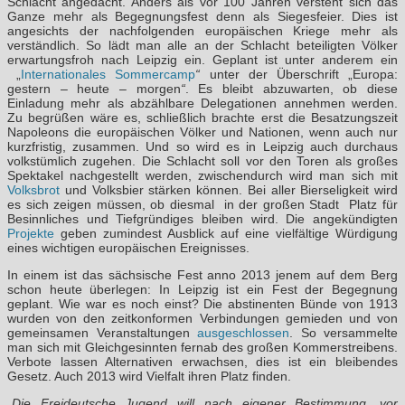
Schlacht angedacht. Anders als vor 100 Jahren versteht sich das
Ganze mehr als Begegnungsfest denn als Siegesfeier. Dies ist
angesichts der nachfolgenden europäischen Kriege mehr als
verständlich. So lädt man alle an der Schlacht beteiligten Völker
erwartungsfroh nach Leipzig ein. Geplant ist unter anderem ein
„
Internationales Sommercamp
“
unter der Überschrift „Europa:
gestern – heute – morgen
“
. Es bleibt abzuwarten, ob diese
Einladung mehr als abzählbare Delegationen annehmen werden.
Zu begrüßen wäre es, schließlich brachte erst die Besatzungszeit
Napoleons die europäischen Völker und Nationen, wenn auch nur
kurzfristig, zusammen. Und so wird es in Leipzig auch durchaus
volkstümlich zugehen. Die Schlacht soll vor den Toren als großes
Spektakel nachgestellt werden, zwischendurch wird man sich mit
Volksbrot
und Volksbier stärken können. Bei aller Bierseligkeit wird
es sich zeigen müssen, ob diesmal in der großen Stadt Platz für
Besinnliches und Tiefgründiges bleiben wird. Die angekündigten
Projekte
geben zumindest Ausblick auf eine vielfältige Würdigung
eines wichtigen europäischen Ereignisses.
In einem ist das sächsische Fest anno 2013 jenem auf dem Berg
schon heute überlegen: In Leipzig ist ein Fest der Begegnung
geplant. Wie war es noch einst? Die abstinenten Bünde von 1913
wurden von den zeitkonformen Verbindungen gemieden und von
gemeinsamen Veranstaltungen
ausgeschlossen
. So versammelte
man sich mit Gleichgesinnten fernab des großen Kommerstreibens.
Verbote lassen Alternativen erwachsen, dies ist ein bleibendes
Gesetz. Auch 2013 wird Vielfalt ihren Platz finden.
„Die Freideutsche Jugend will nach eigener Bestimmung, vor