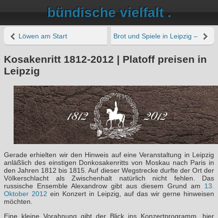
bündische vielfalt .
Löwen am Start
Brot und Spiele in Leipzig – 20
Kosakenritt 1812-2012 | Platoff preisen in
Leipzig
Gerade erhielten wir den Hinweis auf eine Veranstaltung in Leipzig
anläßlich des einstigen Donkosakenritts von Moskau nach Paris in
den Jahren 1812 bis 1815. Auf dieser Wegstrecke durfte der Ort der
Völkerschlacht als Zwischenhalt natürlich nicht fehlen. Das
russische Ensemble Alexandrow gibt aus diesem Grund am
13.
Oktober 2012
ein Konzert in Leipzig, auf das wir gerne hinweisen
möchten.
Eine kleine Vorahnung gibt der Blick ins Konzertprogramm, hier