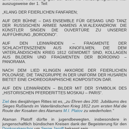
auszugsweise der 1. Teil:
„KLANG DER FEIERLICHEN FANFAREN;
AUF DER BÜHNE – DAS ENSEMBLE FÜR GESANG UND TANZ
DER RUSSISCHEN ARMEE NAMENS A.W.ALEXANDROW. DIE
KÜNSTLER SINGEN DIE OUVERTÜRE ZU UNSERER
AUFFÜHRUNG „BORODINO“.
AUF DEN LEINWÄNDEN – FRAGMENTE DER
SCHLACHTENSZENEN AUS KINOFILMEN, DIE DEM
VATERLÄNDISCHEN KRIEG 1812 GEWIDMET SIND, KOLLAGEN
AUS BILDERN UND FRAGMENTEN DER BORODINO –
PANORAMA.
NACH DEM LIED KLINGEN AKKORDE DER FEIERLICHEN
POLONÄSE; DIE TANZGRUPPE IN DER UNIFORM DER HUSAREN
BIETET EINE CHOREOGRAPHISCHE KOMPOSITION DAR.
AUF DEN LEINWÄNDEN – BILDER MIT DER SYMBOLIK DES
„HISTORISCHEN PFERDERITTES MOSKAU – PARIS“.
Ziel
des diesjährigen Rittes ist es,
„zu Ehren des 200. Jubiläums des
Sieges Rußlands im Vaterländischen Krieg 1812 zum ersten Mal die
Route der Kosaken des Atamans
M.I. Platov
zu wiederholen.“
Ataman Platoff dürfte in jugendbewegten, insbesondere in
jungenschaftlich bündischen Kreisen dank der Begeisterung für den
Donkosakenchor
um
Serge Jaroff
bekannt sein.