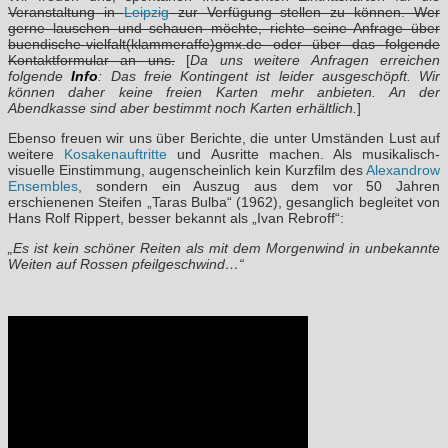
Veranstaltung in
Leipzig
zur Verfügung stellen zu können. Wer
gerne lauschen und schauen möchte, richte seine Anfrage über
buendische-vielfalt(klammeraffe)gmx.de oder über das folgende
Kontaktformular an uns.
[
Da uns weitere Anfragen erreichen
folgende
Info
: Das freie Kontingent ist leider ausgeschöpft. Wir
können daher keine freien Karten mehr anbieten. An der
Abendkasse sind aber bestimmt noch Karten erhältlich.
]
Ebenso freuen wir uns über Berichte, die unter Umständen Lust auf
weitere
Kosakenauftritte
und Ausritte machen. Als musikalisch-
visuelle Einstimmung, augenscheinlich kein Kurzfilm des
Alexandrow
Ensembles
, sondern ein Auszug aus dem vor 50 Jahren
erschienenen Steifen „Taras Bulba“ (1962), gesanglich begleitet von
Hans Rolf Rippert, besser bekannt als „Ivan Rebroff“:
„Es ist kein schöner Reiten als mit dem Morgenwind in unbekannte
Weiten auf Rossen pfeilgeschwind…“