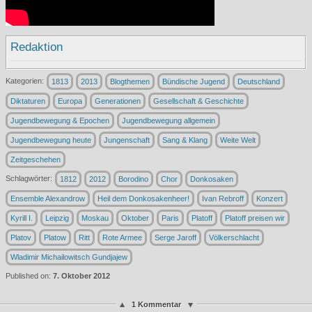
Redaktion
Kategorien:
1813
2013
Blogthemen
Bündische Jugend
Deutschland
Diktaturen
Europa
Generationen
Gesellschaft & Geschichte
Jugendbewegung & Epochen
Jugendbewegung allgemein
Jugendbewegung heute
Jungenschaft
Sang & Klang
Weite Welt
Zeitgeschehen
Schlagwörter:
1812
2012
Borodino
Chor
Donkosaken
Ensemble Alexandrow
Heil dem Donkosakenheer!
Ivan Rebroff
Konzert
Kyrill I.
Leipzig
Moskau
Oktober
Paris
Platoff
Platoff preisen wir
Platov
Platow
Ritt
Rote Armee
Serge Jaroff
Völkerschlacht
Wladimir Michailowitsch Gundjajew
Published on:
7. Oktober 2012
1 Kommentar