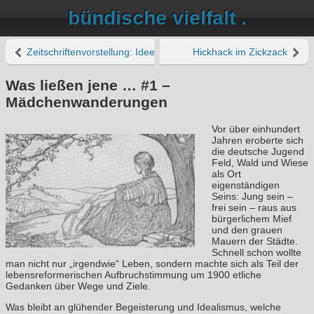
bündische vielfalt .
Zeitschriftenvorstellung: Idee & Bewegung
Hickhack im Zickzack
Was ließen jene … #1 –
Mädchenwanderungen
Vor über einhundert
Jahren eroberte sich
die deutsche Jugend
Feld, Wald und Wiese
als Ort
eigenständigen
Seins: Jung sein –
frei sein – raus aus
bürgerlichem Mief
und den grauen
Mauern der Städte.
Schnell schon wollte
man nicht nur „irgendwie“ Leben, sondern machte sich als Teil der
lebensreformerischen Aufbruchstimmung um 1900 etliche
Gedanken über Wege und Ziele.
Was bleibt an glühender Begeisterung und Idealismus, welche