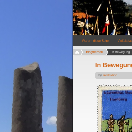
Warum diese Seite
Vielfaltblat
Blogthemen
In Bewegung
In Bewegun
by
Redaktion