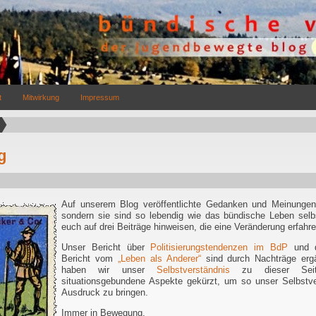
t
Mitwirkung
Impressum
g
Auf unserem Blog veröffentlichte Gedanken und Meinungen 
sondern sie sind so lebendig wie das bündische Leben selb
euch auf drei Beiträge hinweisen, die eine Veränderung erfahr
Unser Bericht über
Politisierungstendenzen im BdP
und d
Bericht vom
„Leben als Anderer“
sind durch Nachträge erg
haben wir unser
Selbstverständnis
zu dieser Sei
situationsgebundene Aspekte gekürzt, um so unser Selbstve
Ausdruck zu bringen.
Immer in Bewegung,