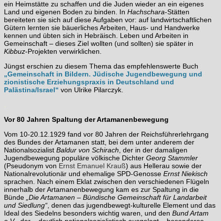
ein Heimstätte zu schaffen und die Juden wieder an ein eigenes
Land und eigenen Boden zu binden. In
Hachschara
-Stätten
bereiteten sie sich auf diese Aufgaben vor: auf landwirtschaftlichen
Gütern lernten sie bäuerliches Arbeiten, Haus- und Handwerke
kennen und übten sich in Hebräisch. Leben und Arbeiten in
Gemeinschaft – dieses Ziel wollten (und sollten) sie später in
Kibbuz
-Projekten verwirklichen.
Jüngst erschien zu diesem Thema das empfehlenswerte Buch
„Gemeinschaft in Bildern. Jüdische Jugendbewegung und
zionistische Erziehungspraxis in Deutschland und
Palästina/Israel“
von Ulrike Pilarczyk.
.
Vor 80 Jahren Spaltung der Artamanenbewegung
Vom 10-20.12.1929 fand vor 80 Jahren der Reichsführerlehrgang
des Bundes der Artamanen statt, bei dem unter anderem der
Nationalsozialist
Baldur von Schirach
, der in der damaligen
Jugendbewegung populäre völkische Dichter
Georg Stammler
(Pseudonym von
Ernst Emanuel Krauß
) aus Hellerau sowie der
Nationalrevolutionär und ehemalige SPD-Genosse
Ernst Niekisch
sprachen. Nach einem Eklat zwischen den verschiedenen Flügeln
innerhalb der Artamanenbewegung kam es zur Spaltung in die
Bünde
„Die Artamanen – Bündische Gemeinschaft für Landarbeit
und Siedlung“
, denen das jugendbewegt-kulturelle Element und das
Ideal des Siedelns besonders wichtig waren, und den
Bund Artam
e.V
., der – deutlich nationalsozialistisch ausgelegt – besonderes