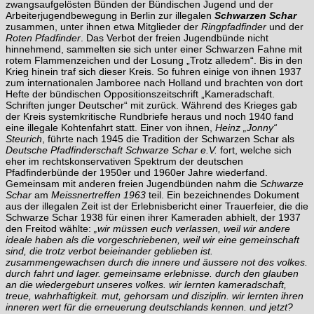
zwangsaufgelösten Bünden der Bündischen Jugend und der
Arbeiterjugendbewegung in Berlin zur illegalen
Schwarzen Schar
zusammen, unter ihnen etwa Mitglieder der
Ringpfadfinder
und der
Roten Pfadfinder
. Das Verbot der freien Jugendbünde nicht
hinnehmend, sammelten sie sich unter einer Schwarzen Fahne mit
rotem Flammenzeichen und der Losung „Trotz alledem“. Bis in den
Krieg hinein traf sich dieser Kreis. So fuhren einige von ihnen 1937
zum internationalen Jamboree nach Holland und brachten von dort
Hefte der bündischen Oppositionszeitschrift „Kameradschaft.
Schriften junger Deutscher“ mit zurück. Während des Krieges gab
der Kreis systemkritische Rundbriefe heraus und noch 1940 fand
eine illegale Kohtenfahrt statt. Einer von ihnen,
Heinz „Jonny“
Steurich
, führte nach 1945 die Tradition der Schwarzen Schar als
Deutsche Pfadfinderschaft Schwarze Schar e.V.
fort, welche sich
eher im rechtskonservativen Spektrum der deutschen
Pfadfinderbünde der 1950er und 1960er Jahre wiederfand.
Gemeinsam mit anderen freien Jugendbünden nahm die
Schwarze
Schar
am
Meissnertreffen 1963
teil. Ein bezeichnendes Dokument
aus der illegalen Zeit ist der Erlebnisbericht einer Trauerfeier, die die
Schwarze Schar 1938 für einen ihrer Kameraden abhielt, der 1937
den Freitod wählte:
„wir müssen euch verlassen, weil wir andere
ideale haben als die vorgeschriebenen, weil wir eine gemeinschaft
sind, die trotz verbot beieinander geblieben ist.
zusammengewachsen durch die innere und äussere not des volkes.
durch fahrt und lager. gemeinsame erlebnisse. durch den glauben
an die wiedergeburt unseres volkes. wir lernten kameradschaft,
treue, wahrhaftigkeit. mut, gehorsam und disziplin. wir lernten ihren
inneren wert für die erneuerung deutschlands kennen. und jetzt?