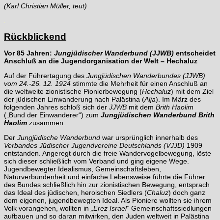
(Karl Christian Müller, teut)
.
Rückblickend
Vor 85 Jahren:
Jungjüdischer Wanderbund (JJWB)
entscheidet
Anschluß an die Jugendorganisation der Welt – Hechaluz
Auf der Führertagung des
Jungjüdischen Wanderbundes (JJWB)
vom 24.-26. 12. 1924
stimmte die Mehrheit für einen Anschluß an
die weltweite zionistische Pionierbewegung (
Hechaluz
) mit dem Ziel
der jüdischen Einwanderung nach Palästina (
Alja
). Im März des
folgenden Jahres schloß sich der
JJWB
mit dem
Brith Haolim
(„Bund der Einwanderer“) zum
Jungjüdischen Wanderbund Brith
Haolim
zusammen.
Der
Jungjüdische Wanderbund
war ursprünglich innerhalb des
Verbandes Jüdischer Jugendvereine Deutschlands (VJJD)
1909
entstanden. Angeregt durch die freie Wandervogelbewegung, löste
sich dieser schließlich vom Verband und ging eigene Wege.
Jugendbewegter Idealismus, Gemeinschaftsleben,
Naturverbundenheit und einfache Lebensweise führte die Führer
des Bundes schließlich hin zur zionistischen Bewegung, entsprach
das Ideal des jüdischen, heroischen Siedlers (
Chaluz
) doch ganz
dem eigenen, jugendbewegten Ideal. Als Pioniere wollten sie ihrem
Volk vorangehen, wollten in
„Erez Israel“
Gemeinschaftssiedlungen
aufbauen und so daran mitwirken, den Juden weltweit in Palästina