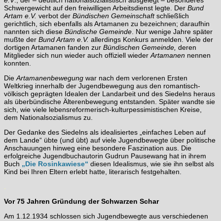
Schwergewicht auf den freiwilligen Arbeitsdienst legte. Der
Bund
Artam e.V.
verbot der
Bündischen Gemeinschaft
schließlich
gerichtlich, sich ebenfalls als Artamanen zu bezeichnen; daraufhin
nannten sich diese
Bündische Gemeinde
. Nur wenige Jahre später
mußte der
Bund Artam e.V.
allerdings Konkurs anmelden. Viele der
dortigen Artamanen fanden zur
Bündischen Gemeinde,
deren
Mitglieder sich nun wieder auch offiziell wieder
Artamanen
nennen
konnten.
Die
Artamanenbewegung
war nach dem verlorenen Ersten
Weltkrieg innerhalb der Jugendbewegung aus den romantisch-
völkisch geprägten Idealen der Landarbeit und des Siedelns heraus
als überbündische Älterenbewegung entstanden. Später wandte sie
sich, wie viele lebensreformerisch-kulturpessimistischen Kreise,
dem Nationalsozialismus zu.
Der Gedanke des Siedelns als idealisiertes „einfaches Leben auf
dem Lande“ übte (und übt) auf viele Jugendbewegte über politische
Anschauungen hinweg eine besondere Faszination aus. Die
erfolgreiche Jugendbuchautorin Gudrun Pausewang hat in ihrem
Buch
„Die Rosinkawiese“
diesen Idealismus, wie sie ihn selbst als
Kind bei Ihren Eltern erlebt hatte, literarisch festgehalten.
.
Vor 75 Jahren Gründung der Schwarzen Schar
Am 1.12.1934 schlossen sich Jugendbewegte aus verschiedenen