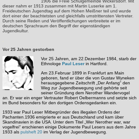
1906 die Freie Schulgemeinde Wickersdorf. Mit
dieser nahm er 1913 zusammen mit Martin Luserke am 1.
Freideutschen Jugendtag auf dem Hohen Meißner teil und wurde
dort einer der beachtetsten und gleichfalls umstrittensten Vertreter.
Durch seine Reden und Veröffentlichungen verbreitete er im
deutschen Sprachraum den Begriff der eigenständigen
Jugendkultur.
.
Vor 25 Jahren gestorben
Vor 25 Jahren, am 22.Dezember 1984, starb der
Ethnologe
Paul Leser
in Hartford.
Am 23.Februar 1899 in Frankfurt am Main
geboren, fand er über die von Gustav Wyneken
herausgegebene Zeitschrift „Der Anfang“ den
Weg zur Jugendbewegung und gehörte seit
seiner Gründung dem Nerother Wandervogel
an. Er war ein enger Vertrauter Robert Oelbermanns und setzte sich
im Bund besonders für den dortigen Ordensgedanken ein.
1933 war Paul Leser Mitbegründer des illegalen Ordens der
Pachanten.1936 emigrierte er aus Deutschland und kam über
Skandinavien in die USA. Unter dem Titel „Wer Nerother war, war
vogelfrei“ erschienen einige Dokumente Paul Lesers aus dem Jahre
1933 als
pulsheft 20
im Verlag der Jugendbewegung.