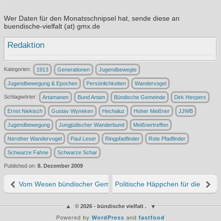
.
Wer Daten für den Monatsschnipsel hat, sende diese an
buendische-vielfalt (at) gmx.de
Redaktion
Kategorien:
1913
Generationen
Jugendbewegte
Jugendbewegung & Epochen
Persönlichkeiten
Wandervogel
Schlagwörter:
Artamanen
Bund Artam
Bündische Gemeinde
Dirk Hespers
Ernst Niekisch
Gustav Wyneken
Hechaluz
Hoher Meißner
JJWB
Jugendbewegung
Jungjüdischer Wanderbund
Meißnertreffen
Nerother Wandervogel
Paul Leser
Ringpfadfinder
Rote Pfadfinder
Schwarze Fahne
Schwarze Schar
Published on:
8. Dezember 2009
Vom Wesen bündischer Gemeinschaft
Politische Häppchen für die Grau
© 2026 - bündische vielfalt .
Powered by
WordPress
and
fastfood